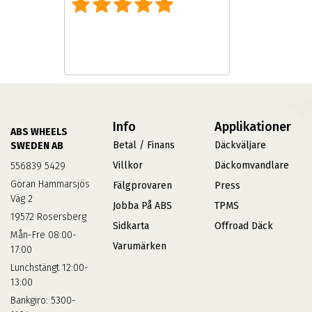
Info
Applikationer
ABS WHEELS
Betal / Finans
Däckväljare
SWEDEN AB
Villkor
Däckomvandlare
556839 5429
Göran Hammarsjös
Fälgprovaren
Press
Väg 2
Jobba På ABS
TPMS
19572 Rosersberg
Sidkarta
Offroad Däck
Mån-Fre 08:00-
Varumärken
17:00
Lunchstängt 12:00-
13:00
Bankgiro: 5300-