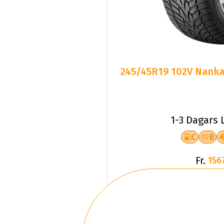
245/45R19 102V Nankan
1-3 Dagars 
C
B
Fr.
156