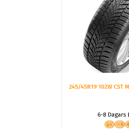
245/45R19 102W CST Me
6-8 Dagars 
C
B