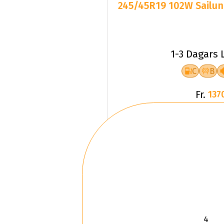
1-3 Dagars 
C
B
Fr.
137