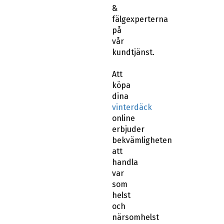
fälgexperterna
på
vår
kundtjänst.
Att
köpa
dina
vinterdäck
online
erbjuder
bekvämligheten
att
handla
var
som
helst
och
närsomhelst
och