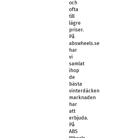
ofta
till
lägre
priser.
På
abswheels.se
har
vi
samlat
ihop
de
bästa
vinterdäcken
marknaden
har
att
erbjuda.
På
ABS
Wheels
kan