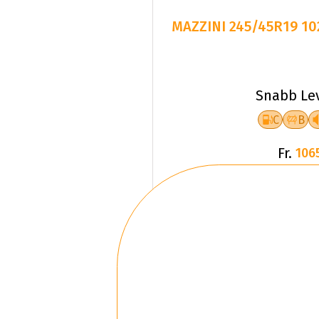
MAZZINI 245/45R19 1
Snabb Le
C
B
Fr.
106