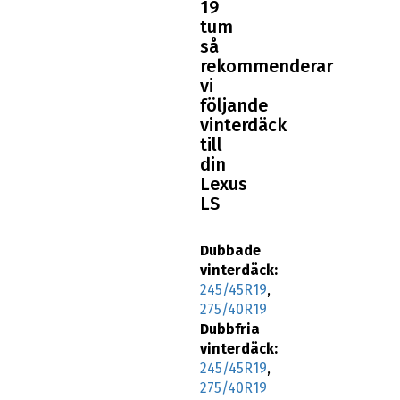
tum
så
rekommenderar
vi
följande
vinterdäck
till
din
Lexus
LS
Dubbade
vinterdäck:
245/45R19
,
275/40R19
Dubbfria
vinterdäck:
245/45R19
,
275/40R19