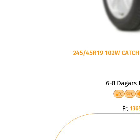
245/45R19 102W CATCHF
6-8 Dagars 
C
C
Fr.
136