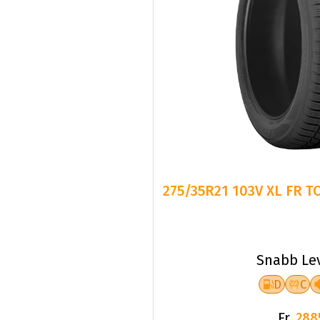
275/35R21 103V XL FR 
Snabb Le
D
C
Fr.
288