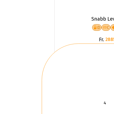
Snabb Le
D
C
Fr.
288