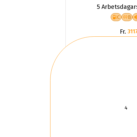
5 Arbetsdagar
C
B
Fr.
3117