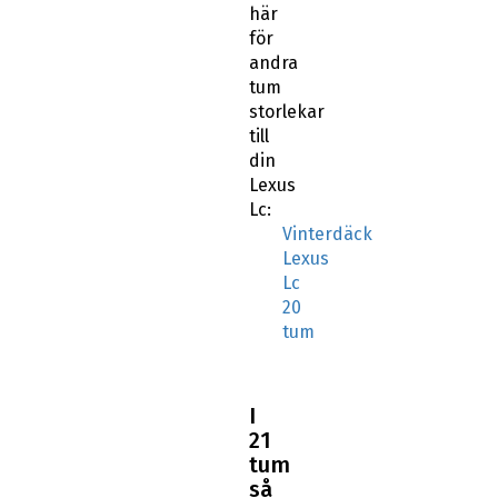
här
för
andra
tum
storlekar
till
din
Lexus
Lc:
Vinterdäck
Lexus
Lc
20
tum
I
21
tum
så