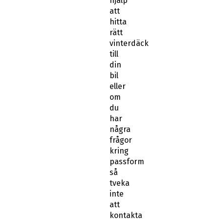
hjälp
att
hitta
rätt
vinterdäck
till
din
bil
eller
om
du
har
några
frågor
kring
passform
så
tveka
inte
att
kontakta