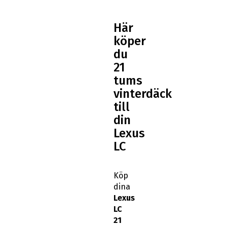
Här
köper
du
21
tums
vinterdäck
till
din
Lexus
LC
Köp
dina
Lexus
LC
21