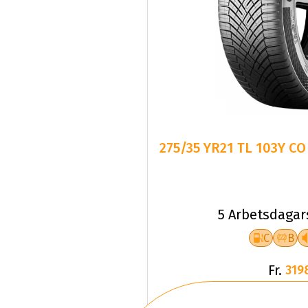
275/35 YR21 TL 103Y CO
5 Arbetsdagar
C
B
Fr.
319