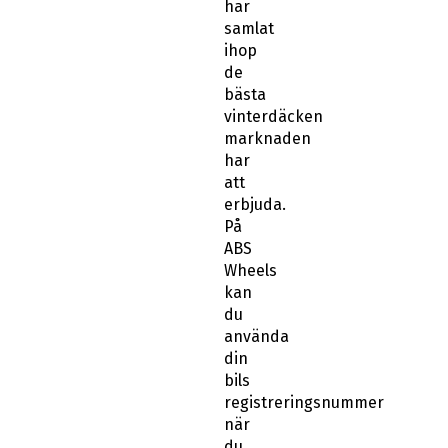
har
samlat
ihop
de
bästa
vinterdäcken
marknaden
har
att
erbjuda.
På
ABS
Wheels
kan
du
använda
din
bils
registreringsnummer
när
du