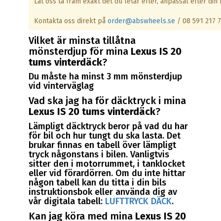
Låt oss ta fram exakt det du letar efter, anpassat efter din b
Kontakta oss direkt på
order@abswheels.se
/ 08 591 217 
Vilket är minsta tillåtna
mönsterdjup för mina
Lexus IS 20
tums vinterdäck
?
Du måste ha minst 3 mm mönsterdjup
vid vinterväglag
Vad ska jag ha för däcktryck i mina
Lexus IS 20 tums vinterdäck
?
Lämpligt däcktryck beror på vad du har
för bil och hur tungt du ska lasta. Det
brukar finnas en tabell över lämpligt
tryck någonstans i bilen. Vanligtvis
sitter den i motorrummet, i tanklocket
eller vid förardörren. Om du inte hittar
någon tabell kan du titta i din bils
instruktionsbok eller använda dig av
vår digitala tabell:
LUFTTRYCK DÄCK
.
Kan jag köra med mina
Lexus IS 20