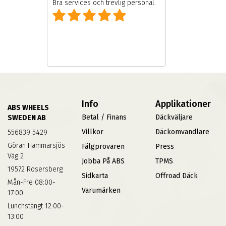
Bra services och trevlig personal.
Info
Applikationer
ABS WHEELS
Betal / Finans
Däckväljare
SWEDEN AB
Villkor
Däckomvandlare
556839 5429
Göran Hammarsjös
Fälgprovaren
Press
Väg 2
Jobba På ABS
TPMS
19572 Rosersberg
Sidkarta
Offroad Däck
Mån-Fre 08:00-
Varumärken
17:00
Lunchstängt 12:00-
13:00