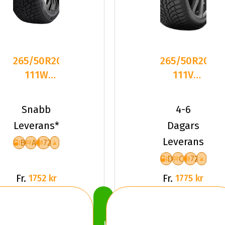
265/50R20
265/50R20
111W
111V
Sailun ICE
Kumho
BLAZER
Wintercraft
Snabb
4-6
ALPINE
WP71 X
Leverans*
Dagars
Leverans
B
A
72
D
C
72
Fr.
Fr.
1752 kr
1775 kr
Köp