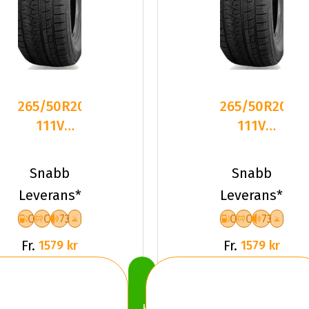
265/50R20
265/50R20
111V
111V
Triangle
Triangle
PL02 XL
PL02 XL
Snabb
Snabb
Friktion
Friktion
Leverans*
Leverans*
2024
2024
C
C
73
C
C
73
Fr.
Fr.
1579 kr
1579 kr