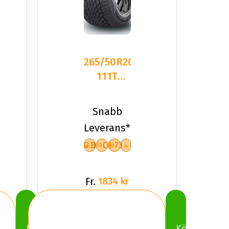
265/50R20
111T
Sailun ICE
BLAZER
Snabb
ARCTIC
Leverans*
B
C
73
Fr.
1834 kr
Köp
Köp