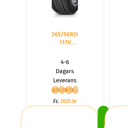
265/50R20
111V
Goodyear
ULTRAGRIP
4-6
PERFO
Dagars
Leverans
C
C
72
Fr.
2025 kr
Köp