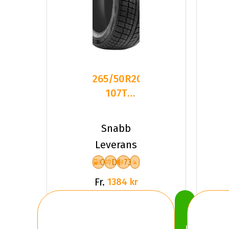
265/50R20
107T
LEAO
WINTER
Snabb
DEFENDER
Leverans
ICE
C
D
73
Fr.
1384 kr