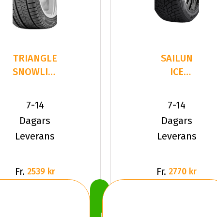
TRIANGLE
SAILUN
SNOWLINK
ICE
PL02
BLAZER
265/50R20
ALPINE
7-14
7-14
111 V XL
EVO 2
Dagars
Dagars
265/50R2
Leverans
Leverans
Fr.
Fr.
2539 kr
2770 kr
Köp