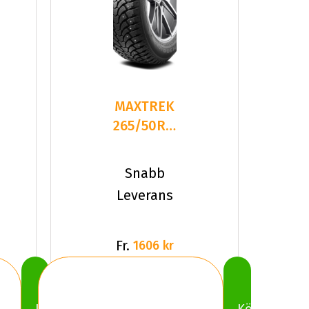
MAXTREK
265/50R20
111T
TREK
Snabb
M900 ICE
Leverans
Fr.
1606 kr