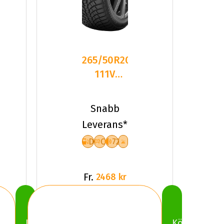
265/50R20
111V
Kumho
WinterCraft
Snabb
WS71 S
Leverans*
D
C
72
Fr.
2468 kr
Köp
Köp