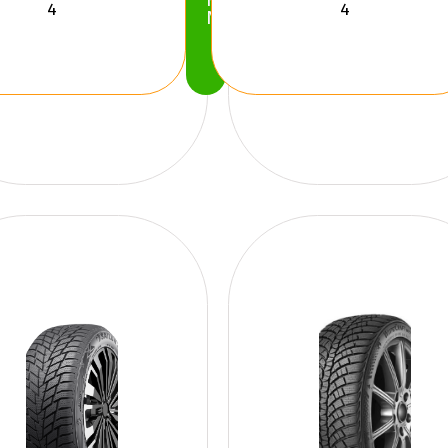
Köp
Nu