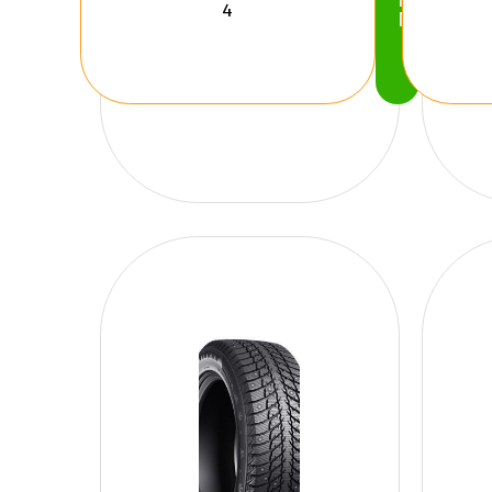
Köp
Nu