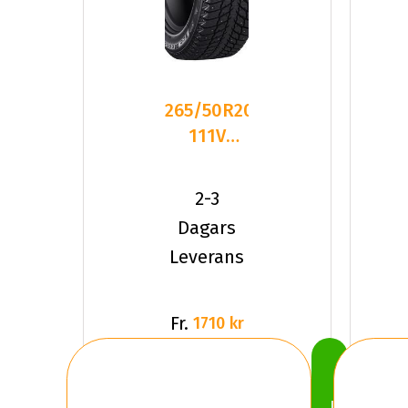
265/50R20
111V
Winrun
WR66
2-3
Studded
Dagars
XL
Leverans
Dubbat
Fr.
1710 kr
Köp