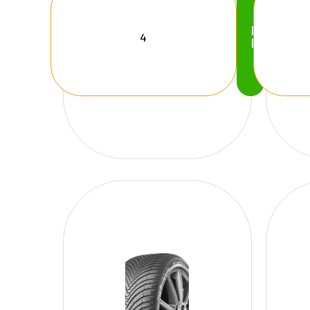
Köp
Nu