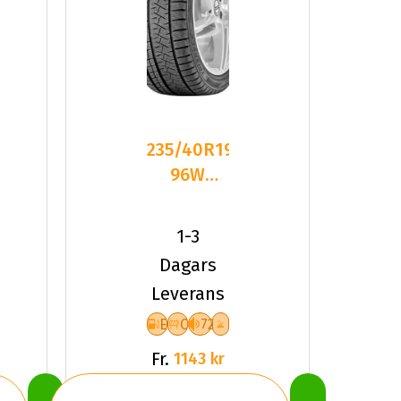
235/40R19
96W
Triangle
PL02 XL
1-3
Friktion
Dagars
2024
Leverans
E
C
72
Fr.
1143 kr