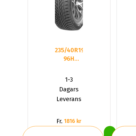
235/40R19
96H
Kumho
WinterCraft
1-3
ICE WI5
Dagars
Leverans
Fr.
1816 kr