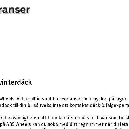
vinterdäck
heels. Vi har alltid snabba leveranser och mycket på lager.
rdäck till din bil så tveka inte att kontakta däck & fälgexper
er, bekvämligheten att handla närsomhelst och var som hels
å ABS Wheels kan du söka med ditt regnummer när du letar e