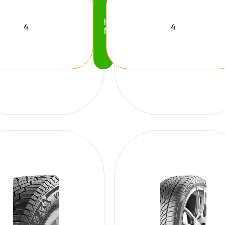
Köp
Nu