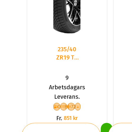
235/40
ZR19 TL
96Y
DELINTE
9
AW6 XL
Arbetsdagars
Leverans.
C
B
72
Fr.
851 kr