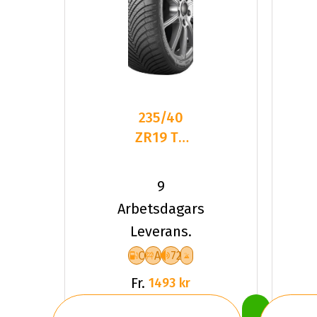
235/40
ZR19 TL
96Y
KUMHO
9
SOLUS 4S
Arbetsdagars
HA32 XL
Leverans.
C
A
72
Fr.
1493 kr