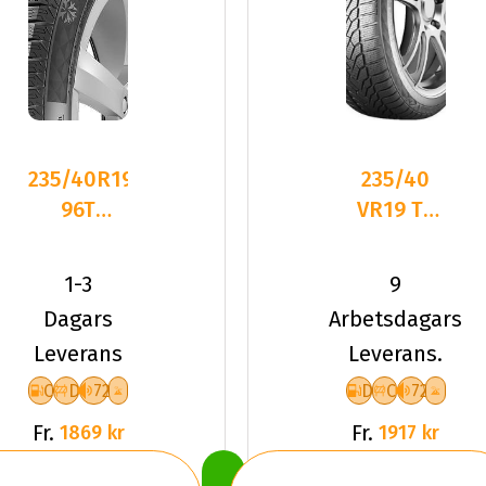
235/40R19
235/40
96T
VR19 TL
Continental
96V UN
VikingContact
WINTEREXPE
1-3
9
XL FR
Dagars
Arbetsdagars
Leverans
Leverans.
C
D
72
D
C
72
Fr.
Fr.
1869 kr
1917 kr