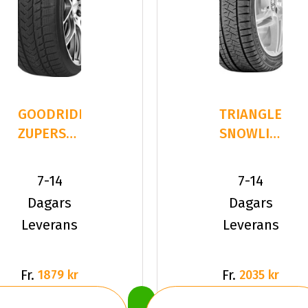
GOODRIDE
TRIANGLE
ZUPERSNOW
SNOWLINK
Z-507
PL02
235/40R19
235/40R19
7-14
7-14
96 V XL
96 W XL
Dagars
Dagars
Leverans
Leverans
Fr.
Fr.
1879 kr
2035 kr