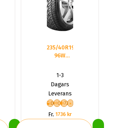
235/40R19
96W
Nankang
SV-3 XL
1-3
Friktion
Dagars
2024
Leverans
D
C
72
Fr.
1736 kr