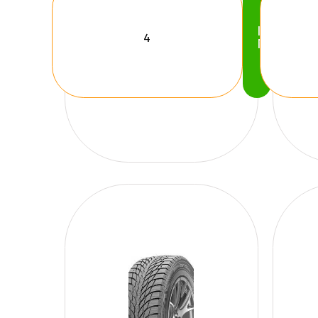
Köp
Nu