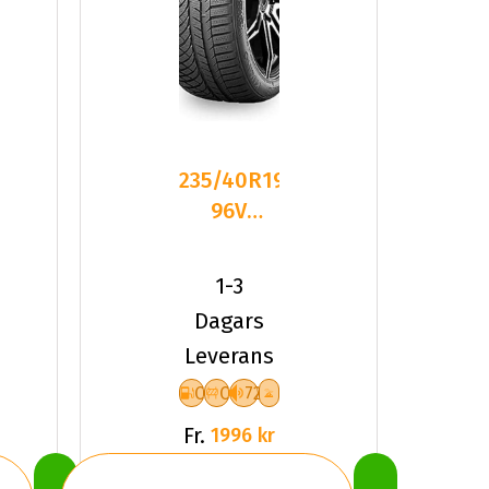
235/40R19
96V
Kumho
RT
Wintercraft
1-3
WP72 XL
Dagars
Leverans
C
C
72
Fr.
1996 kr