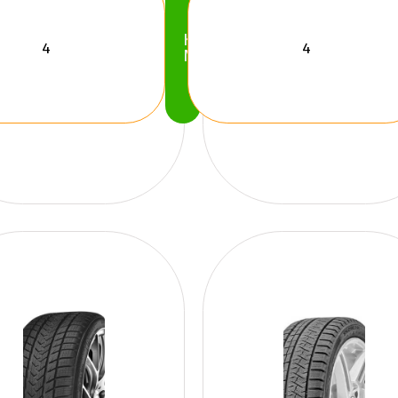
Köp
Nu