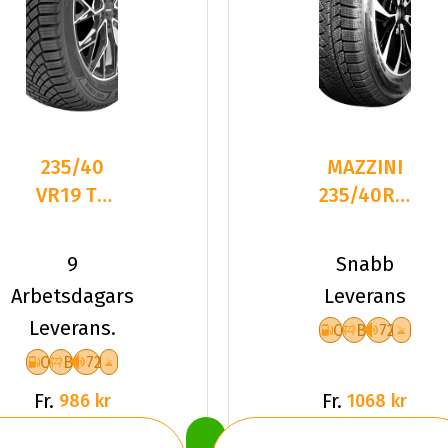
235/40
MAZZINI
VR19 TL
235/40R19
96V
96V
LANDSAIL
SNOW
9
Snabb
4-
LEOPARD
Arbetsdagars
Leverans
SEASONS
2
Leverans.
C
B
72
3 XL
C
B
72
Fr.
Fr.
986 kr
1068 kr