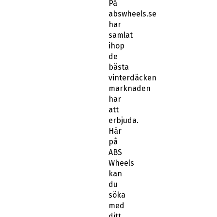
På
abswheels.se
har
samlat
ihop
de
bästa
vinterdäcken
marknaden
har
att
erbjuda.
Här
på
ABS
Wheels
kan
du
söka
med
ditt