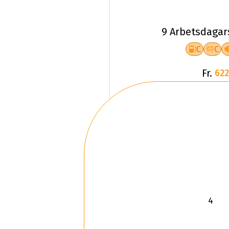
9 Arbetsdagar
C
C
Fr.
622