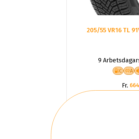
205/55 VR16 TL 9
9 Arbetsdagar
C
A
Fr.
664