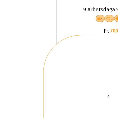
9 Arbetsdagar
C
C
Fr.
700