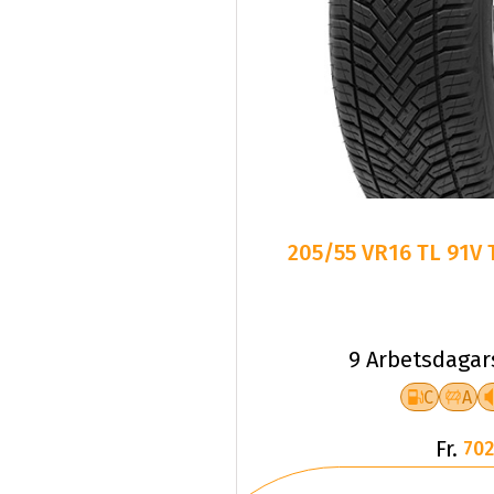
205/55 VR16 TL 91V
9 Arbetsdagar
C
A
Fr.
702