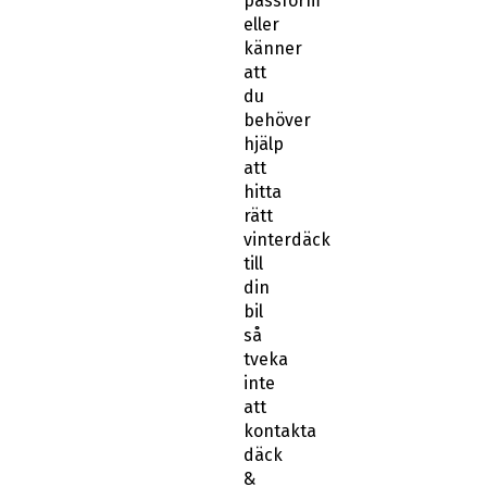
passform
eller
känner
att
du
behöver
hjälp
att
hitta
rätt
vinterdäck
till
din
bil
så
tveka
inte
att
kontakta
däck
&