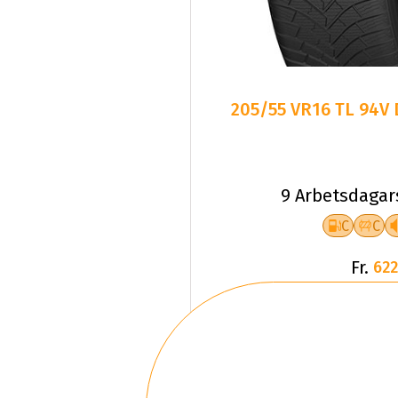
205/55 VR16 TL 94V
9 Arbetsdagar
C
C
Fr.
622