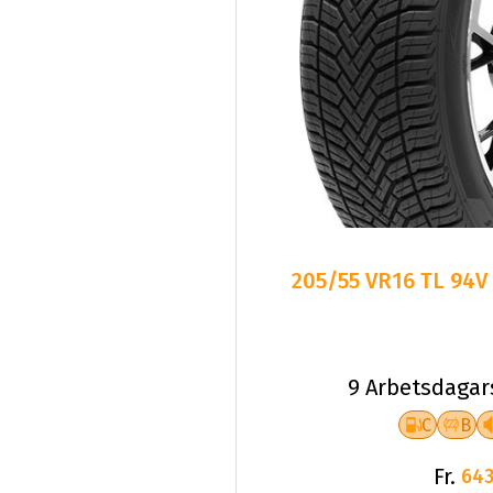
205/55 VR16 TL 94V
9 Arbetsdagar
C
B
Fr.
643