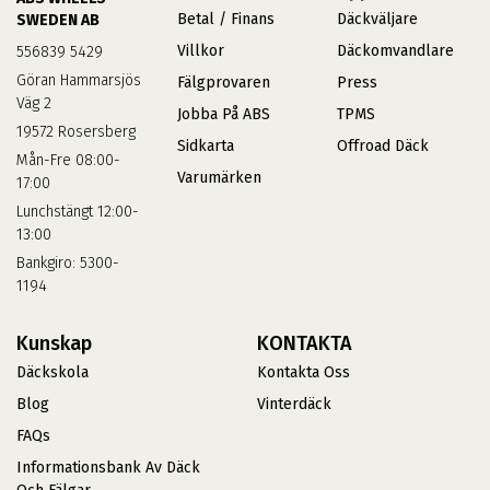
Betal / Finans
Däckväljare
SWEDEN AB
Villkor
Däckomvandlare
556839 5429
Göran Hammarsjös
Fälgprovaren
Press
Väg 2
Jobba På ABS
TPMS
19572 Rosersberg
Sidkarta
Offroad Däck
Mån-Fre 08:00-
Varumärken
17:00
Lunchstängt 12:00-
13:00
Bankgiro: 5300-
1194
Kunskap
KONTAKTA
Däckskola
Kontakta Oss
Blog
Vinterdäck
FAQs
Informationsbank Av Däck