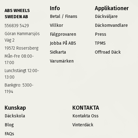
Info
Applikationer
ABS WHEELS
Betal / Finans
Däckväljare
SWEDEN AB
Villkor
Däckomvandlare
556839 5429
Göran Hammarsjös
Fälgprovaren
Press
Väg 2
Jobba På ABS
TPMS
19572 Rosersberg
Sidkarta
Offroad Däck
Mån-Fre 08:00-
Varumärken
17:00
Lunchstängt 12:00-
13:00
Bankgiro: 5300-
1194
Kunskap
KONTAKTA
Däckskola
Kontakta Oss
Blog
Vinterdäck
FAQs