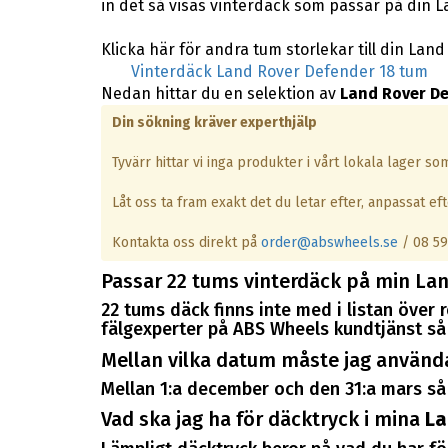
in det så visas vinterdäck som passar på din 
Klicka här för andra tum storlekar till din Lan
Vinterdäck Land Rover Defender 18 tum
Nedan hittar du en selektion av
Land Rover De
Din sökning kräver experthjälp
Tyvärr hittar vi inga produkter i vårt lokala lager s
Låt oss ta fram exakt det du letar efter, anpassat efte
Kontakta oss direkt på
order@abswheels.se
/ 08 59
Passar 22 tums vinterdäck på min La
22 tums däck finns inte med i listan öve
fälgexperter på ABS Wheels kundtjänst så 
Mellan vilka datum måste jag använd
Mellan 1:a december och den 31:a mars så 
Vad ska jag ha för däcktryck i mina
La