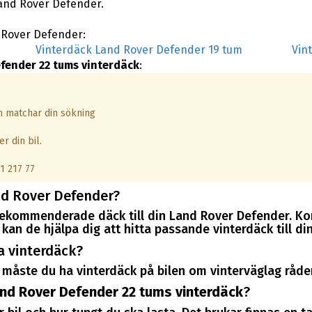
Land Rover Defender.
d Rover Defender:
Vinterdäck Land Rover Defender 19 tum
Vin
fender 22 tums vinterdäck
:
om matchar din sökning
r din bil.
1 217 77
nd Rover Defender?
r rekommenderade däck till din Land Rover Defender. K
kan de hjälpa dig att hitta passande vinterdäck till d
a vinterdäck?
måste du ha vinterdäck på bilen om vinterväglag råder
nd Rover Defender 22 tums vinterdäck
?