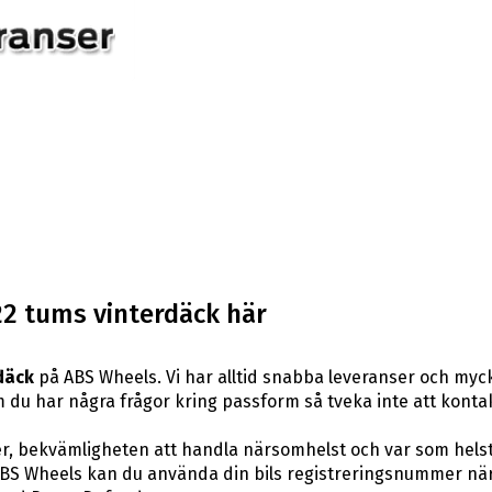
2 tums vinterdäck här
däck
på ABS Wheels. Vi har alltid snabba leveranser och myc
er om du har några frågor kring passform så tveka inte att kont
er, bekvämligheten att handla närsomhelst och var som hels
S Wheels kan du använda din bils registreringsnummer när d