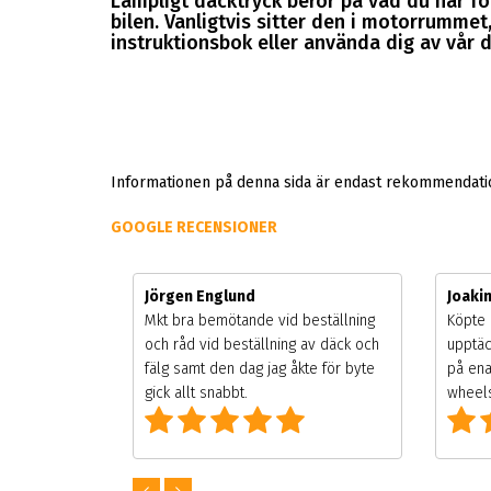
Lämpligt däcktryck beror på vad du har för
bilen. Vanligtvis sitter den i motorrummet, 
instruktionsbok eller använda dig av vår d
Informationen på denna sida är endast rekommendation
GOOGLE RECENSIONER
Jörgen Englund
Joaki
gsäsongen.
Mkt bra bemötande vid beställning
Köpte 
ning men
och råd vid beställning av däck och
upptäc
 väldigt
fälg samt den dag jag åkte för byte
på ena
g som alla
gick allt snabbt.
wheels