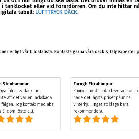
 bil och hur tungt du ska lasta. Det brukar finnas en t
i tanklocket eller vid förardörren. Om du inte hittar nå
igitala tabell:
LUFTTRYCK DÄCK
.
er enligt vår bildatalista. Kontakta gärna våra däck & fälgexperter 
m Stenhammar
Farugh Ebrahimpur
nya fälgar & däck men
Kunniga med snabb leverans och 
kte att det var en lackskada
hade det lägsta priset på mina
 fälgen. Tog kontakt med abs
vinterhjul. Inget att klaga bara
 & dom löste allt.
rekommendera.