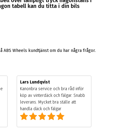
abell över lämpligt tryck någonstans i
gon tabell kan du titta i din bils
på ABS Wheels kundtjänst om du har några frågor.
Lars Lundqvist
de
Kanonbra service och bra råd inför
köp av vinterdäck och fälgar. Snabb
leverans. Mycket bra ställe att
handla däck och fälgar