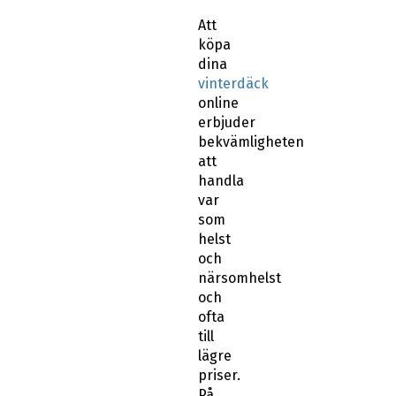
Att
köpa
dina
vinterdäck
online
erbjuder
bekvämligheten
att
handla
var
som
helst
och
närsomhelst
och
ofta
till
lägre
priser.
På