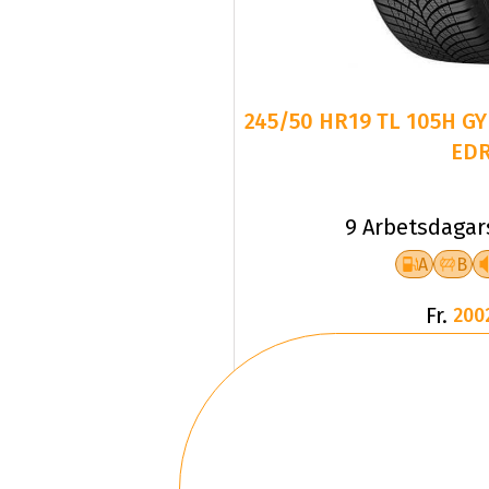
245/50 HR19 TL 105H GY
ED
9 Arbetsdagar
A
B
Fr.
200