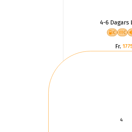
4-6 Dagars 
C
C
Fr.
1775