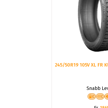
245/50R19 105V XL FR
Snabb Le
C
C
Fr.
186