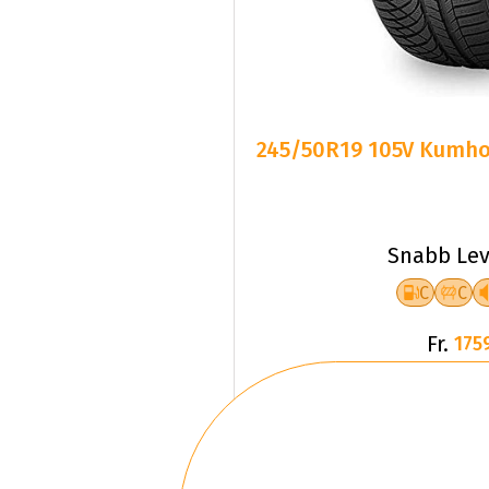
245/50R19 105V Kumho 
Snabb Lev
C
C
Fr.
175