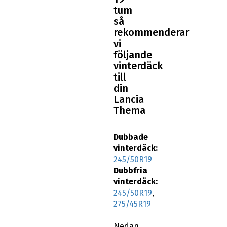
tum
så
rekommenderar
vi
följande
vinterdäck
till
din
Lancia
Thema
Dubbade
vinterdäck:
245/50R19
Dubbfria
vinterdäck:
245/50R19
,
275/45R19
Nedan