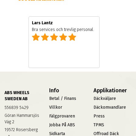
Lars Lantz
Bra services och trevlig personal.
Info
Applikationer
ABS WHEELS
Betal / Finans
Däckväljare
SWEDEN AB
Villkor
Däckomvandlare
556839 5429
Göran Hammarsjös
Fälgprovaren
Press
Väg 2
Jobba På ABS
TPMS
19572 Rosersberg
Sidkarta
Offroad Däck