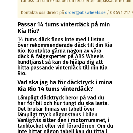
Låt oss ta fram exakt det du letar efter, anpassat efter din b
Kontakta oss direkt på
order@abswheels.se
/ 08 591 217 
Passar 14 tums vinterdäck på min
Kia Rio?
14 tums däck finns inte med i listan
över rekommenderade däck till din Kia
Rio. Kontakta gärna någon av våra
däck & fälgexperter på ABS Wheels
kundtjänst så kan de hjälpa dig att
hitta passande vinterdäck till din Kia
Rio.
Vad ska jag ha för däcktryck i mina
Kia Rio 14 tums vinterdäck
?
Lämpligt däcktryck beror på vad du
har för bil och hur tungt du ska lasta.
Det brukar finnas en tabell över
lämpligt tryck någonstans i bilen.
Vanligtvis sitter den i motorrummet, i
tanklocket eller vid förardörren. Om du
inte hittar någon tabell kan du titta i