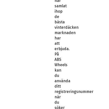
har
samlat
ihop
de
bästa
vinterdäcken
marknaden
har
att
erbjuda.
På
ABS
Wheels
kan
du
använda
ditt
registreringsnummer
när
du
söker