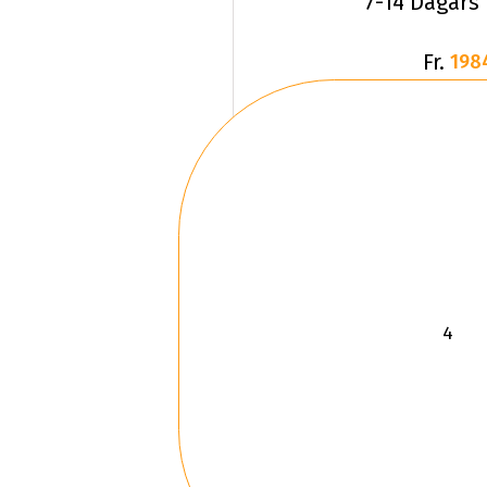
7-14 Dagars
Fr.
198