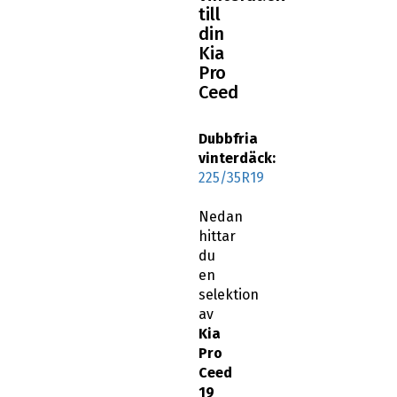
till
din
Kia
Pro
Ceed
Dubbfria
vinterdäck:
225/35R19
Nedan
hittar
du
en
selektion
av
Kia
Pro
Ceed
19