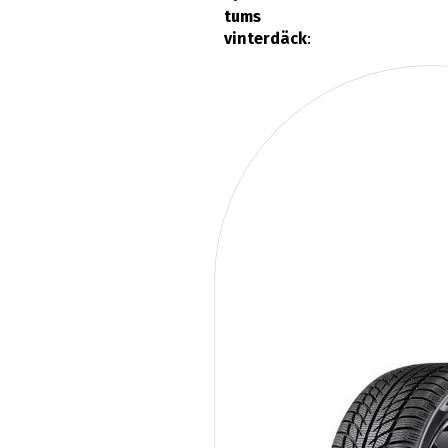
tums
vinterdäck
: