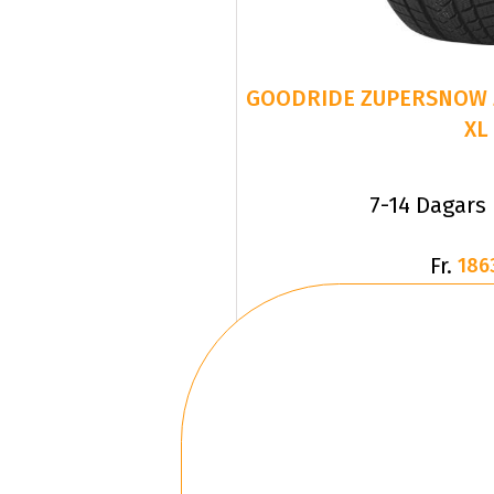
GOODRIDE ZUPERSNOW Z-
XL
7-14 Dagars
Fr.
186