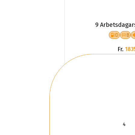
9 Arbetsdagar
D
B
Fr.
183