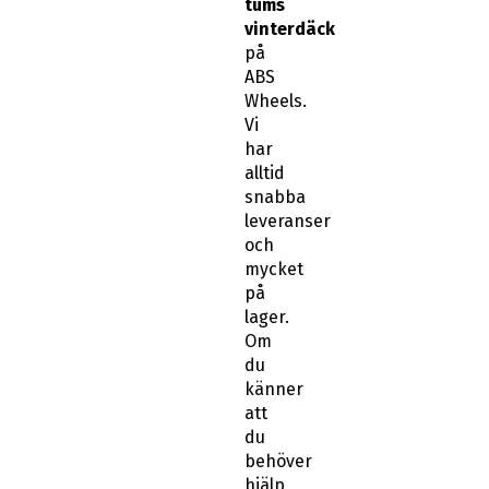
tums
vinterdäck
på
ABS
Wheels.
Vi
har
alltid
snabba
leveranser
och
mycket
på
lager.
Om
du
känner
att
du
behöver
hjälp