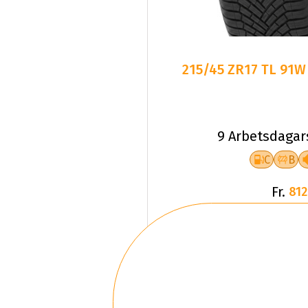
215/45 ZR17 TL 91W
9 Arbetsdagar
C
B
Fr.
812