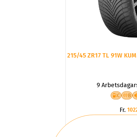
215/45 ZR17 TL 91W KUM
9 Arbetsdagar
C
B
Fr.
102