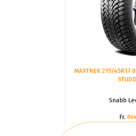
MAXTREK 215/45R17 8
STUD
Snabb Le
Fr.
864