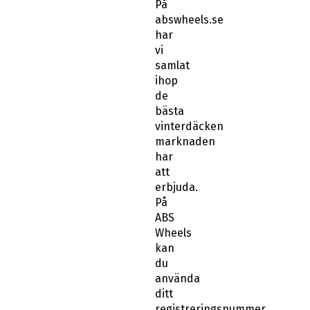
På
abswheels.se
har
vi
samlat
ihop
de
bästa
vinterdäcken
marknaden
har
att
erbjuda.
På
ABS
Wheels
kan
du
använda
ditt
registreringsnummer