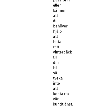
passform
eller
känner
att
du
behöver
hjälp
att
hitta
rätt
vinterdäck
till
din
bil
så
tveka
inte
att
kontakta
vår
kundtjänst.