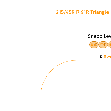
215/45R17 91R Triangle 
Snabb Lev
D
D
Fr.
864