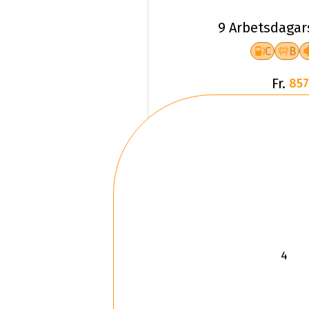
9 Arbetsdagar
C
B
Fr.
857