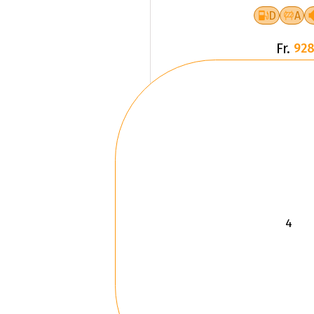
D
A
Fr.
928