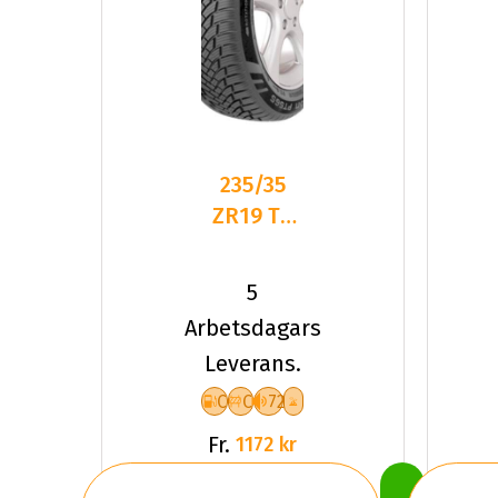
235/35
ZR19 TL
91Y PT
PT565
5
MULTI
Arbetsdagars
ACTION
Leverans.
XL
C
C
72
Fr.
1172 kr