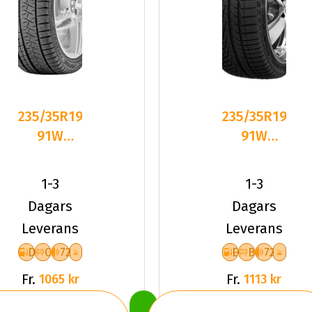
235/35R19
235/35R19
91W
91W
Triangle
Sailun ICE
PL02 XL
BLAZER
1-3
1-3
Friktion
Alpine
Dagars
Dagars
2025
Leverans
Leverans
D
C
72
E
B
72
Fr.
Fr.
1065 kr
1113 kr