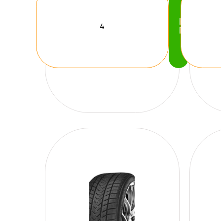
Köp
Nu