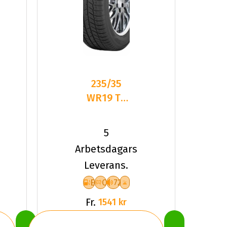
235/35
WR19 TL
91W TOYO
SNOWPROX
5
S954
Arbetsdagars
Leverans.
E
C
72
Fr.
1541 kr