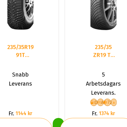
235/35R19
235/35
91T
ZR19 TL
Kumho
91Y
Wintercraft
KUMHO
Snabb
5
ICE WI3
SOLUS 4S
Leverans
Arbetsdagars
HA32 XL
Leverans.
D
A
72
Fr.
Fr.
1144 kr
1374 kr