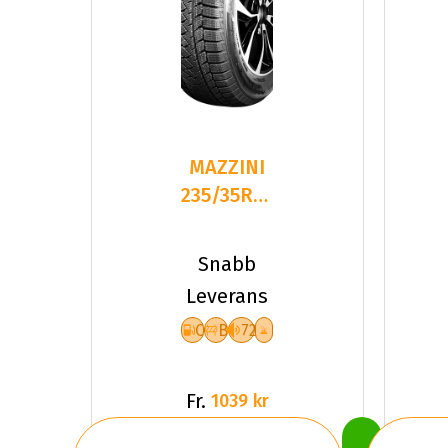
MAZZINI
235/35R19
91 SNOW
LEOPARD
Snabb
2
Leverans
C
B
72
Fr.
1039 kr