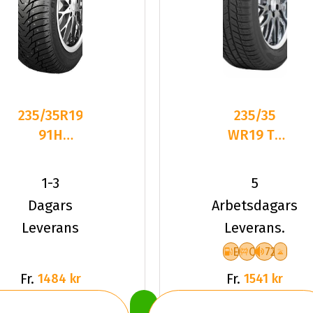
235/35R19
235/35
91H
WR19 TL
Nankang
91W TOYO
SW-8 XL
SNOWPROX
1-3
5
Dubbat
S954
Dagars
Arbetsdagars
2025
Leverans
Leverans.
E
C
72
Fr.
Fr.
1484 kr
1541 kr