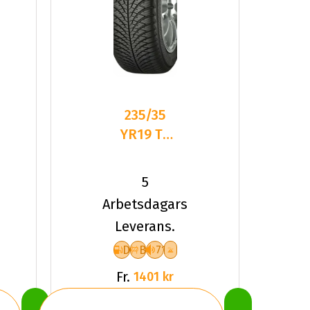
235/35
YR19 TL
91Y YOKO
BLUEARTH-
5
4S AW21
Arbetsdagars
Leverans.
D
B
71
Fr.
1401 kr