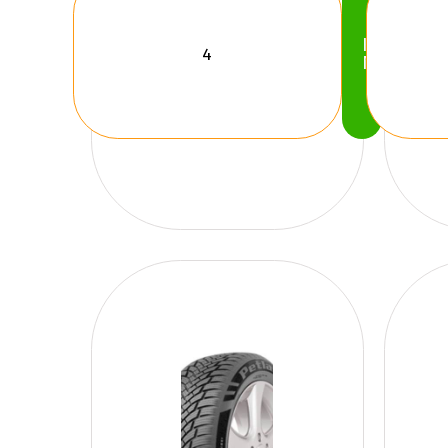
Köp
Nu