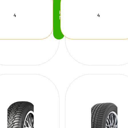
Köp
Nu