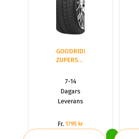
GOODRIDE
ZUPERSNOW
Z-507
235/35R19
7-14
91 V XL
Dagars
Leverans
Fr.
1795 kr