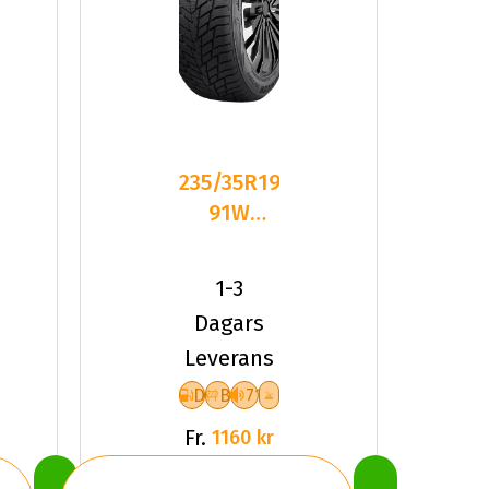
235/35R19
91W
Sailun ICE
BLAZER
1-3
ALPINE
Dagars
Leverans
D
B
71
Fr.
1160 kr