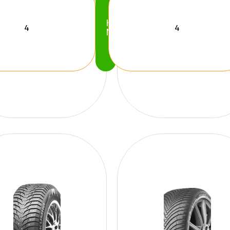
Köp
Nu