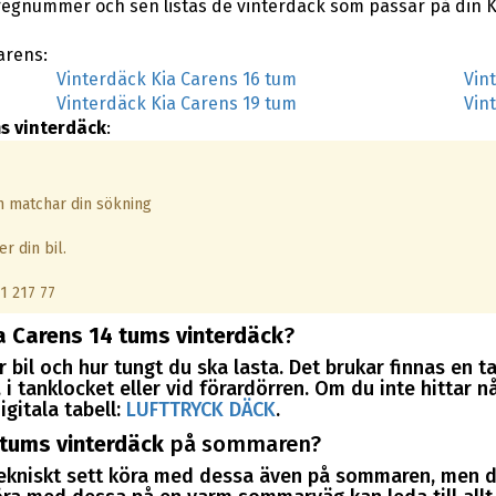
regnummer och sen listas de vinterdäck som passar på din K
Carens:
Vinterdäck Kia Carens 16 tum
Vin
Vinterdäck Kia Carens 19 tum
Vin
s vinterdäck
:
om matchar din sökning
r din bil.
1 217 77
a Carens 14 tums vinterdäck
?
 bil och hur tungt du ska lasta. Det brukar finnas en t
i tanklocket eller vid förardörren. Om du inte hittar nå
igitala tabell:
LUFTTRYCK DÄCK
.
 tums vinterdäck
på sommaren?
tekniskt sett köra med dessa även på sommaren, men d