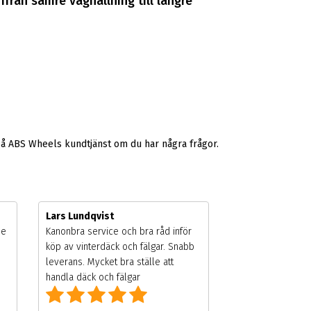
från sämre väghållning till längre
på ABS Wheels kundtjänst om du har några frågor.
Lars Lundqvist
de
Kanonbra service och bra råd inför
köp av vinterdäck och fälgar. Snabb
leverans. Mycket bra ställe att
handla däck och fälgar