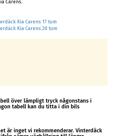
ia Carens.
terdäck Kia Carens 17 tum
terdäck Kia Carens 20 tum
abell över lämpligt tryck någonstans i
gon tabell kan du titta i din bils
et är inget vi rekommenderar. Vinterdäck