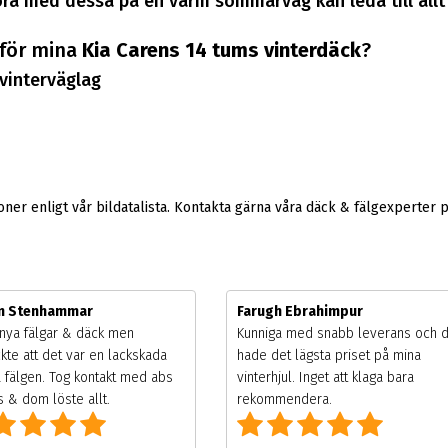
a med dessa på en varm sommarväg kan leda till allt i
 för mina
Kia Carens 14 tums vinterdäck
?
vinterväglag
er enligt vår bildatalista. Kontakta gärna våra däck & fälgexperter 
m Stenhammar
Farugh Ebrahimpur
nya fälgar & däck men
Kunniga med snabb leverans och 
kte att det var en lackskada
hade det lägsta priset på mina
 fälgen. Tog kontakt med abs
vinterhjul. Inget att klaga bara
 & dom löste allt.
rekommendera.