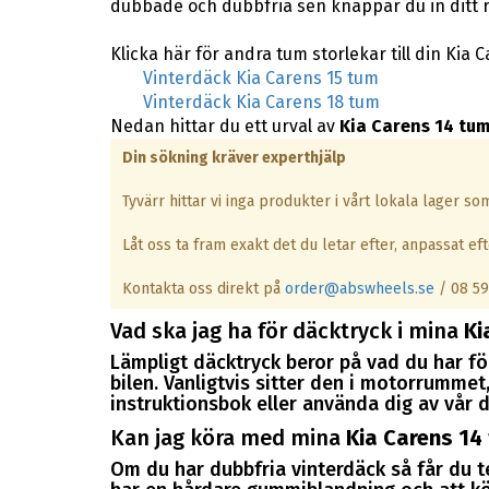
dubbade och dubbfria sen knappar du in ditt 
Klicka här för andra tum storlekar till din Kia 
Vinterdäck Kia Carens 15 tum
Vinterdäck Kia Carens 18 tum
Nedan hittar du ett urval av
Kia Carens 14 tum
Din sökning kräver experthjälp
Tyvärr hittar vi inga produkter i vårt lokala lager s
Låt oss ta fram exakt det du letar efter, anpassat efte
Kontakta oss direkt på
order@abswheels.se
/ 08 59
Vad ska jag ha för däcktryck i mina
Ki
Lämpligt däcktryck beror på vad du har för
bilen. Vanligtvis sitter den i motorrummet, 
instruktionsbok eller använda dig av vår d
Kan jag köra med mina
Kia Carens 14
Om du har dubbfria vinterdäck så får du 