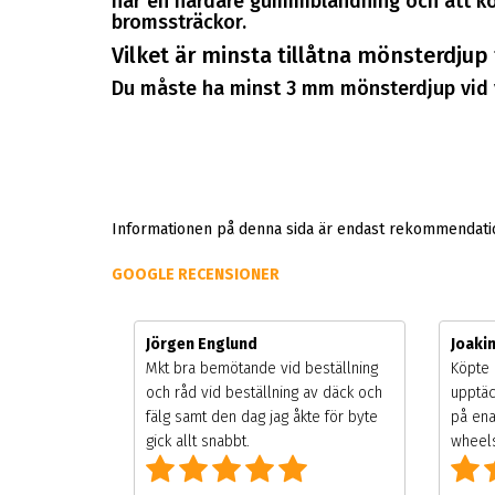
har en hårdare gummiblandning och att kör
bromssträckor.
Vilket är minsta tillåtna mönsterdjup
Du måste ha minst 3 mm mönsterdjup vid 
Informationen på denna sida är endast rekommendation
GOOGLE RECENSIONER
Jörgen Englund
Joaki
gsäsongen.
Mkt bra bemötande vid beställning
Köpte 
ning men
och råd vid beställning av däck och
upptäc
 väldigt
fälg samt den dag jag åkte för byte
på ena
g som alla
gick allt snabbt.
wheels