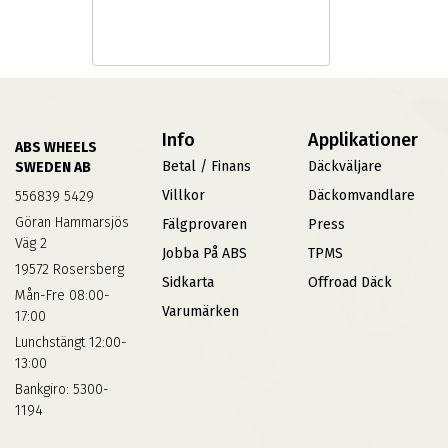
Info
Applikationer
ABS WHEELS
Betal / Finans
Däckväljare
SWEDEN AB
Villkor
Däckomvandlare
556839 5429
Göran Hammarsjös
Fälgprovaren
Press
Väg 2
Jobba På ABS
TPMS
19572 Rosersberg
Sidkarta
Offroad Däck
Mån-Fre 08:00-
Varumärken
17:00
Lunchstängt 12:00-
13:00
Bankgiro: 5300-
1194