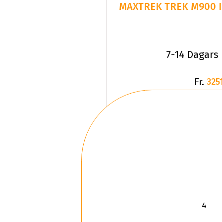
MAXTREK TREK M900 IC
7-14 Dagars
Fr.
3251