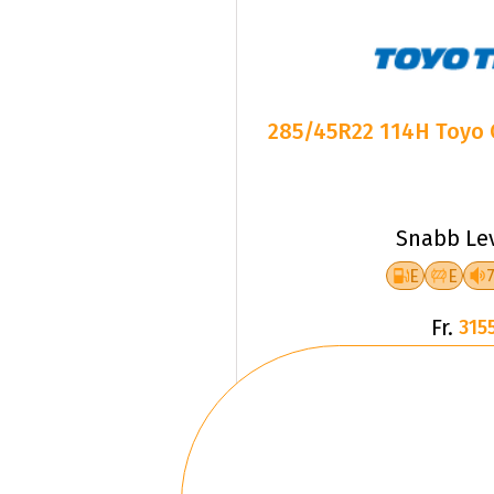
285/45R22 114H Toyo 
Snabb Le
E
E
Fr.
3155