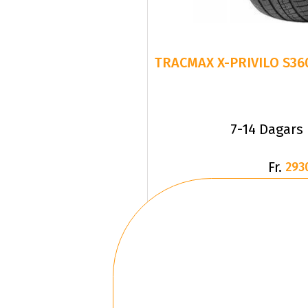
7-14 Dagars
Fr.
293