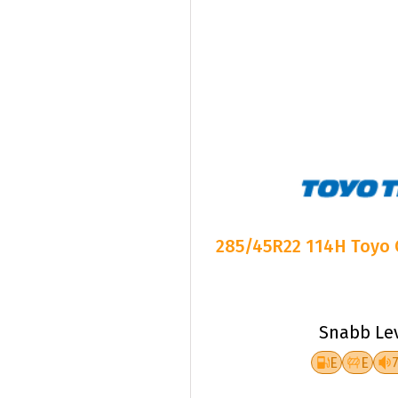
285/45R22 114H Toyo 
Snabb Le
E
E