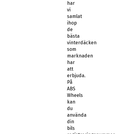
har
vi
samlat
ihop
de
bästa
vinterdäcken
som
marknaden
har
att
erbjuda.
På
ABS
Wheels
kan
du
använda
din
bils