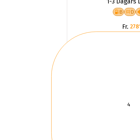
1-3 Dagars 
B
D
Fr.
278