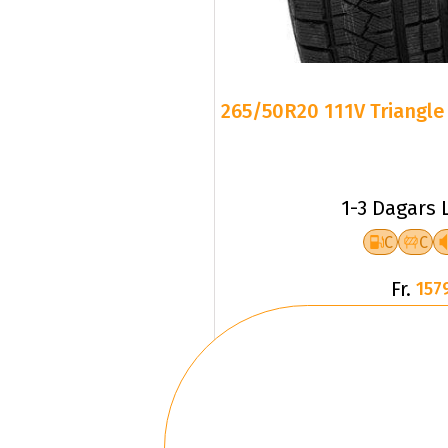
265/50R20 111V Triangle 
1-3 Dagars 
C
C
Fr.
157