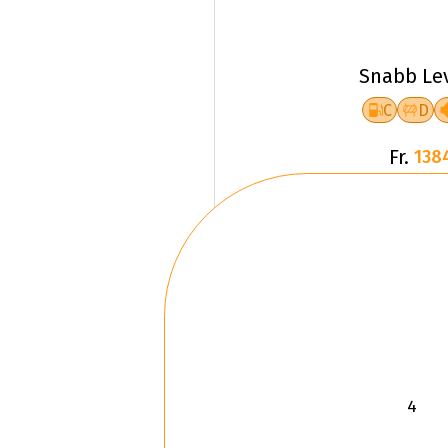
Snabb Le
C
D
Fr.
138