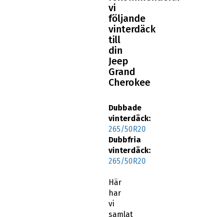
vi
följande
vinterdäck
till
din
Jeep
Grand
Cherokee
Dubbade
vinterdäck:
265/50R20
Dubbfria
vinterdäck:
265/50R20
Här
har
vi
samlat