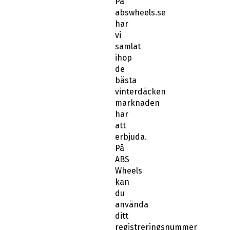
På
abswheels.se
har
vi
samlat
ihop
de
bästa
vinterdäcken
marknaden
har
att
erbjuda.
På
ABS
Wheels
kan
du
använda
ditt
registreringsnummer