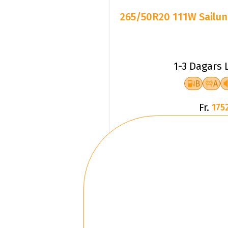
265/50R20 111W Sailun
1-3 Dagars 
B
A
Fr.
1752