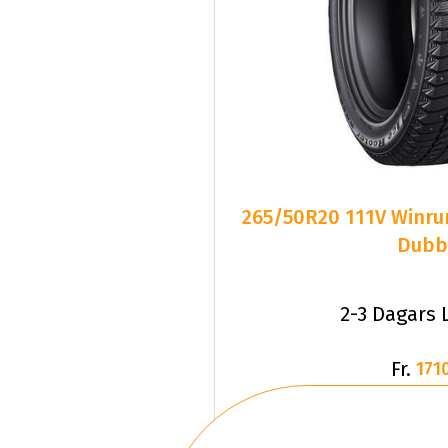
265/50R20 111V Winru
Dubb
2-3 Dagars 
Fr.
1710