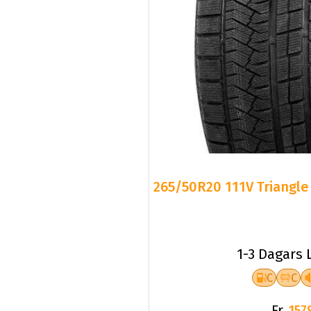
265/50R20 111V Triangle 
1-3 Dagars 
C
C
Fr.
157