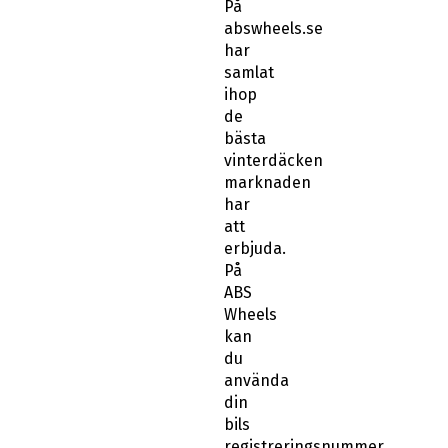
På
abswheels.se
har
samlat
ihop
de
bästa
vinterdäcken
marknaden
har
att
erbjuda.
På
ABS
Wheels
kan
du
använda
din
bils
registreringsnummer