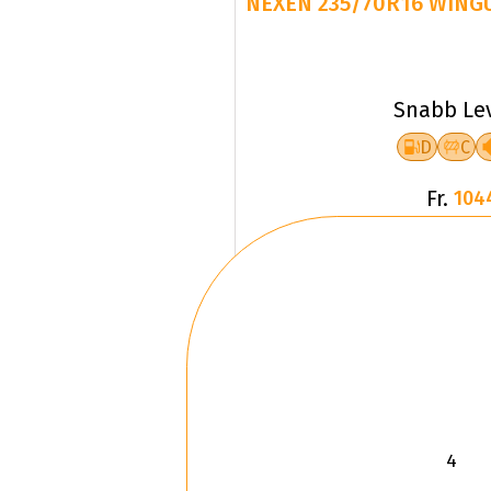
NEXEN 235/70R16 WINGU
Snabb Le
D
C
Fr.
104