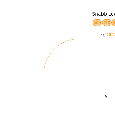
Snabb Le
D
D
Fr.
104