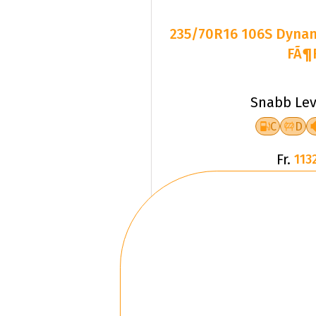
235/70R16 106S Dyn
FÃ¶
Snabb Lev
C
D
Fr.
1132