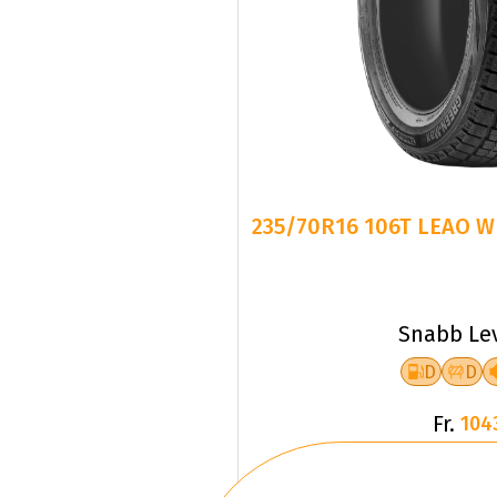
235/70R16 106T LEAO W
Snabb Le
D
D
Fr.
104