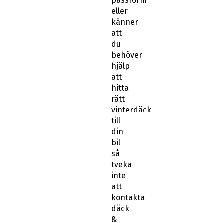
passform
eller
känner
att
du
behöver
hjälp
att
hitta
rätt
vinterdäck
till
din
bil
så
tveka
inte
att
kontakta
däck
&