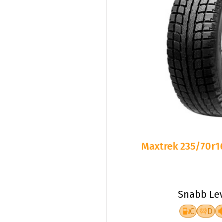
Maxtrek 235/70r1
Snabb Le
C
D