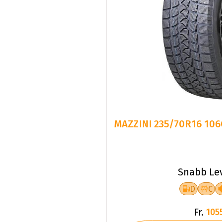
MAZZINI 235/70R16 10
Snabb Le
D
C
Fr.
105