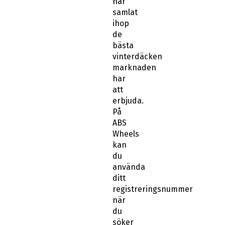
har
samlat
ihop
de
bästa
vinterdäcken
marknaden
har
att
erbjuda.
På
ABS
Wheels
kan
du
använda
ditt
registreringsnummer
när
du
söker