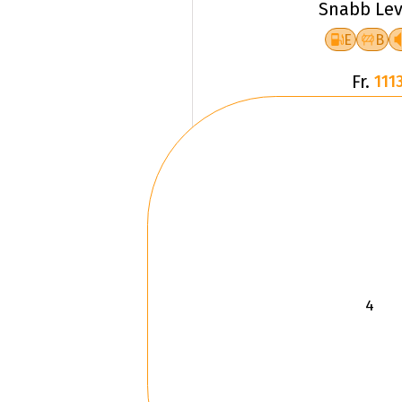
Snabb Lev
E
B
Fr.
1113