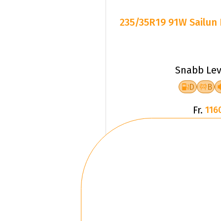
235/35R19 91W Sailun
Snabb Lev
D
B
Fr.
116