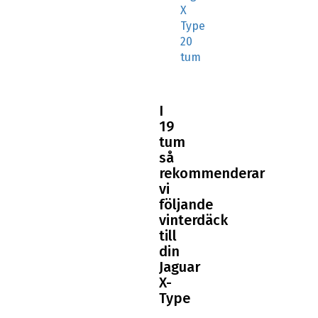
X
Type
20
tum
I
19
tum
så
rekommenderar
vi
följande
vinterdäck
till
din
Jaguar
X-
Type