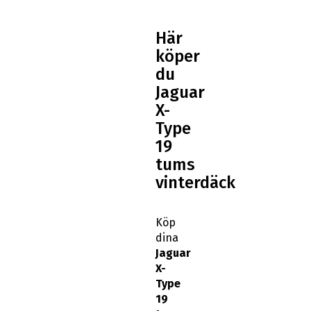
Här
köper
du
Jaguar
X-
Type
19
tums
vinterdäck
Köp
dina
Jaguar
X-
Type
19