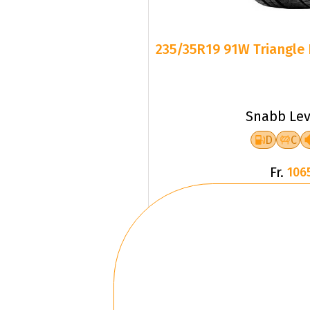
235/35R19 91W Triangle 
Snabb Lev
D
C
Fr.
106