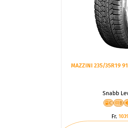
MAZZINI 235/35R19 9
Snabb Le
C
B
Fr.
103