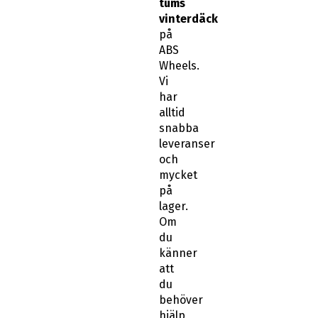
tums
vinterdäck
på
ABS
Wheels.
Vi
har
alltid
snabba
leveranser
och
mycket
på
lager.
Om
du
känner
att
du
behöver
hjälp