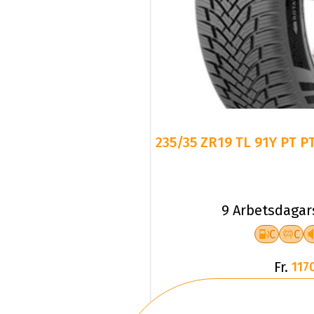
235/35 ZR19 TL 91Y PT P
9 Arbetsdagar
C
C
Fr.
1170