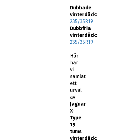
Dubbade
vinterdäck:
235/35R19
Dubbfria
vinterdäck:
235/35R19
Här
har
vi
samlat
ett
urval
av
Jaguar
X-
Type
19
tums
vinterdäck
: