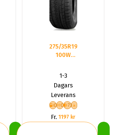
275/35R19
100W
Triangle
PL02 XL
1-3
Friktion
Dagars
2026
Leverans
C
C
73
Fr.
1197 kr