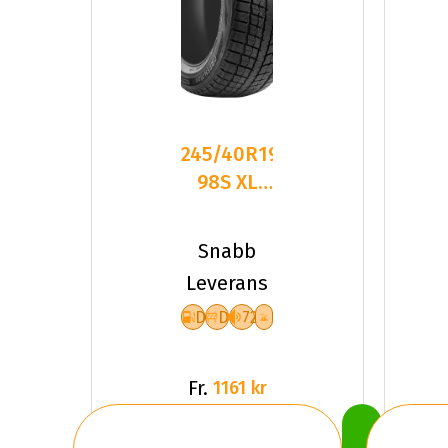
245/40R19
98S XL
LEAO
WINTER
Snabb
DEFENDER
Leverans
I
D
D
72
Fr.
1161 kr