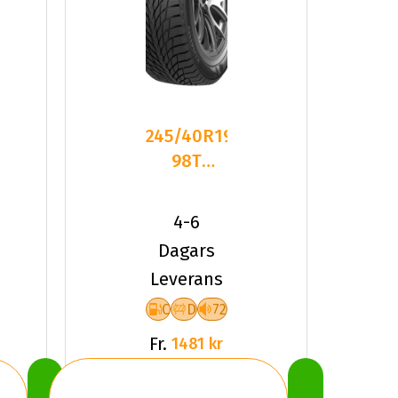
245/40R19
98T
Kumho
WinterCraft
4-6
ICE WI5
Dagars
Leverans
C
D
72
Fr.
1481 kr