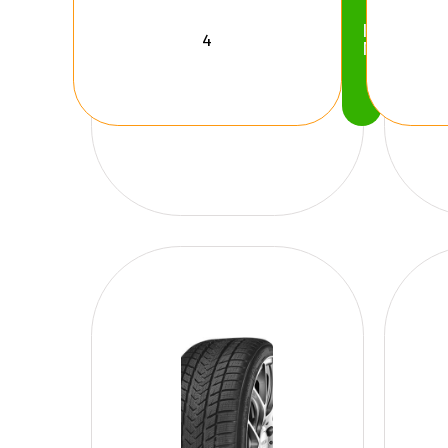
Köp
Nu