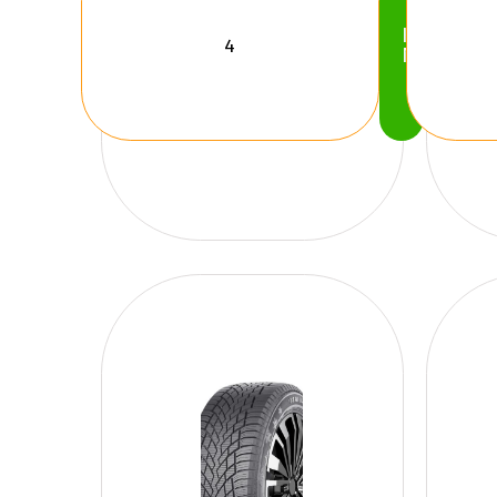
Köp
Nu