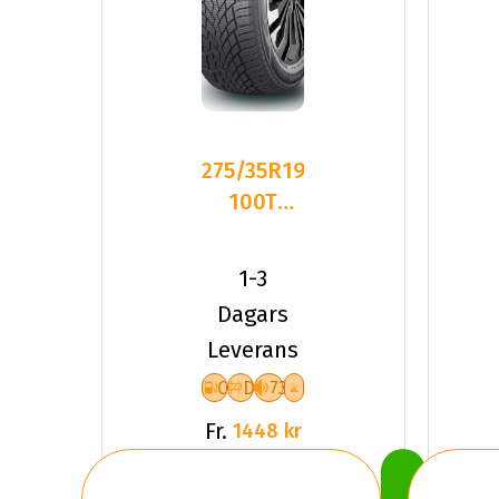
275/35R19
100T
Sailun ICE
BLAZER
1-3
ARCTIC
Dagars
Leverans
C
D
73
Fr.
1448 kr