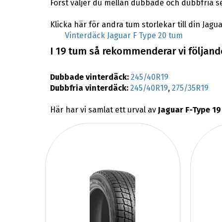
Först väljer du mellan dubbade och dubbfria s
Klicka här för andra tum storlekar till din Jagua
Vinterdäck Jaguar F Type 20 tum
I 19 tum så rekommenderar vi följande
Dubbade vinterdäck:
245/40R19
Dubbfria vinterdäck:
245/40R19
,
275/35R19
Här har vi samlat ett urval av
Jaguar F-Type 19