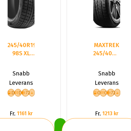
245/40R19
MAXTREK
98S XL
245/40R19
LEAO
98H TREK
WINTER
M7 PLUS
Snabb
Snabb
DEFENDER
Leverans
Leverans
I
D
D
72
C
C
72
Fr.
Fr.
1161 kr
1213 kr