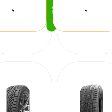
Köp
Nu