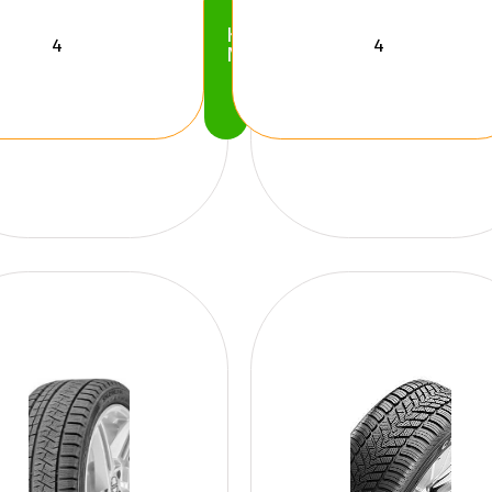
Köp
Nu