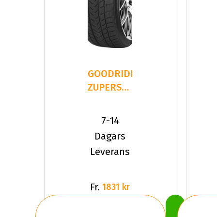
GOODRIDE
ZUPERSNOW
Z-507
245/40R19
7-14
98 V XL
Dagars
Leverans
Fr.
1831 kr