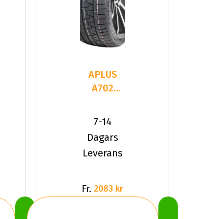
APLUS
A702
245/40R19
98 V XL
7-14
Dagars
Leverans
Fr.
2083 kr