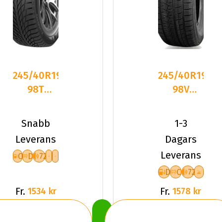
245/40R19
245/40R19
98T
98V
Kumho
Triangle
WinterCraft
PL02 XL
Snabb
1-3
ICE WI5
Friktion
Leverans
Dagars
2023
Leverans
C
D
72
D
C
72
Fr.
Fr.
1534 kr
1578 kr