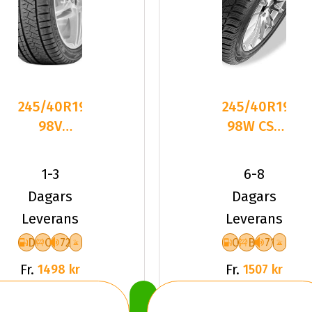
245/40R19
245/40R19
98V
98W CST
Triangle
Medallion
PL02 XL
ACP1 XL
1-3
6-8
Friktion
Friktion
Dagars
Dagars
2025
Leverans
Leverans
D
C
72
C
B
71
Fr.
Fr.
1498 kr
1507 kr