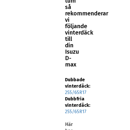
tum
så
rekommenderar
vi
följande
vinterdäck
till
din
Isuzu
D-
max
Dubbade
vinterdäck:
255/65R17
Dubbfria
vinterdäck:
255/65R17
Här