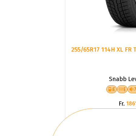
255/65R17 114H XL FR 
Snabb Le
E
E
Fr.
186