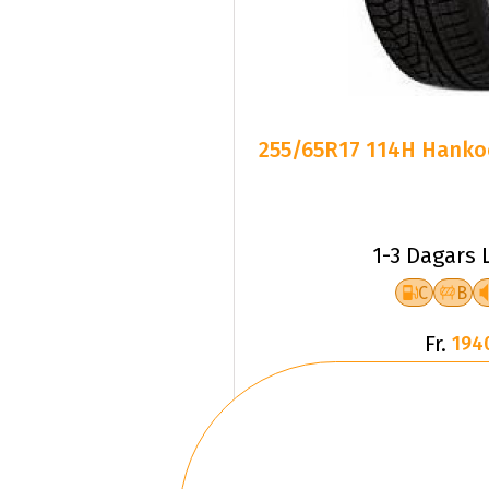
255/65R17 114H Hankoo
1-3 Dagars 
C
B
Fr.
194