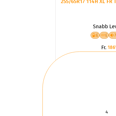
255/65R17 114H XL FR 
Snabb Le
E
E
Fr.
186