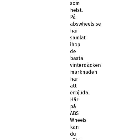
som
helst.
På
abswheels.se
har
samlat
ihop
de
bästa
vinterdäcken
marknaden
har
att
erbjuda.
Här
på
ABS
Wheels
kan
du