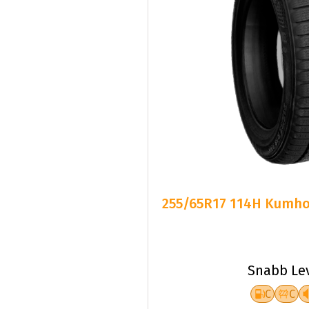
255/65R17 114H Kumho 
Snabb Le
C
C