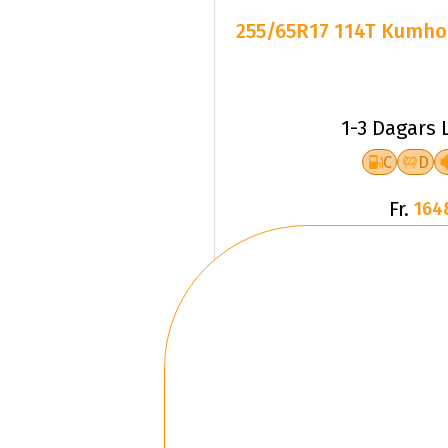
255/65R17 114T Kumho 
1-3 Dagars 
C
D
Fr.
164