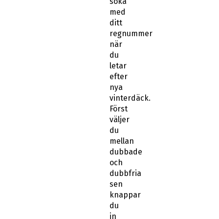
söka
med
ditt
regnummer
när
du
letar
efter
nya
vinterdäck.
Först
väljer
du
mellan
dubbade
och
dubbfria
sen
knappar
du
in