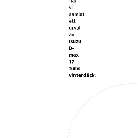
har
vi
samlat
ett
urval
av
Isuzu
D-
max
17
tums
vinterdäck
: