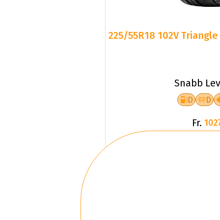
225/55R18 102V Triangle 
Snabb Lev
D
D
Fr.
102