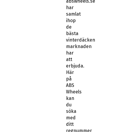
har
samlat
ihop
de
bästa
vinterdäcken
marknaden
har
att
erbjuda.
Här
på
ABS
Wheels
kan
du
söka
med
ditt
regnummer
när