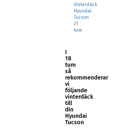
Hyundai
Tucson
21
tum
I
18
tum
så
rekommenderar
vi
följande
vinterdäck
till
din
Hyundai
Tucson