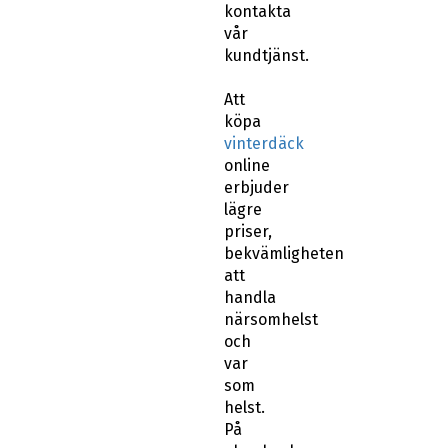
vår
kundtjänst.
Att
köpa
vinterdäck
online
erbjuder
lägre
priser,
bekvämligheten
att
handla
närsomhelst
och
var
som
helst.
På
abswheels.se