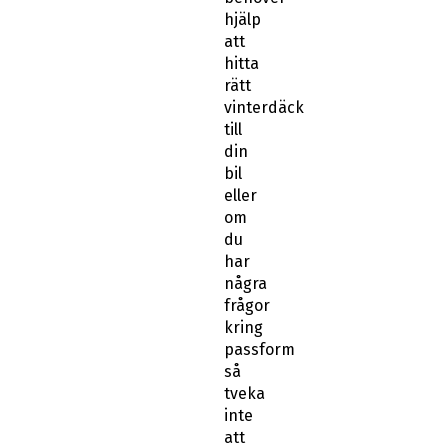
hjälp
att
hitta
rätt
vinterdäck
till
din
bil
eller
om
du
har
några
frågor
kring
passform
så
tveka
inte
att
kontakta