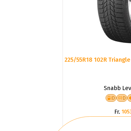
225/55R18 102R Triangle 
Snabb Lev
D
D
Fr.
105