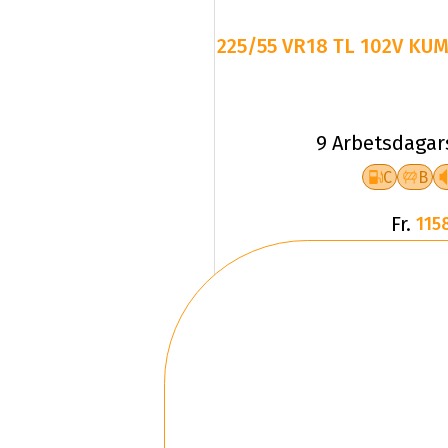
225/55 VR18 TL 102V KU
9 Arbetsdagar
C
B
Fr.
115