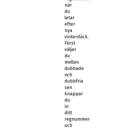
du
letar
efter
nya
vinterdäck.
Först
väljer
du
mellan
dubbade
och
dubbfria
sen
knappar
du
in
ditt
regnummer
och
sen