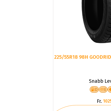
225/55R18 98H GOODRID
Snabb Le
D
E
Fr.
102