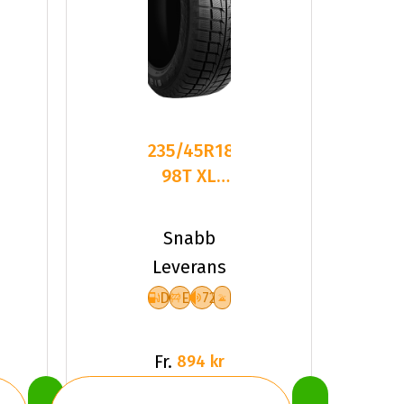
235/45R18
98T XL
GOODRIDE
SW618
Snabb
DEB72 P
Leverans
D
E
72
Fr.
894 kr