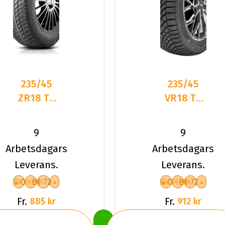
235/45
235/45
ZR18 TL
VR18 TL
98Y
98V
ROADHOG
LANDSAIL
9
9
RGAS02
4-
Arbetsdagars
Arbetsdagars
XL
SEASONS
Leverans.
Leverans.
3 XL
C
B
72
C
B
72
Fr.
Fr.
885 kr
912 kr