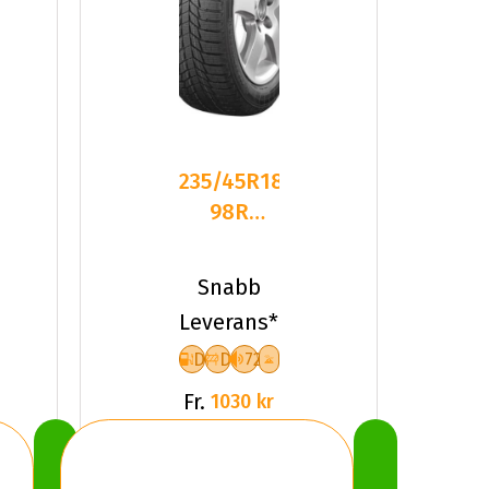
235/45R18
98R
Triangle
PL01 XL
Snabb
Friktion
Leverans*
2023
D
D
72
Fr.
1030 kr