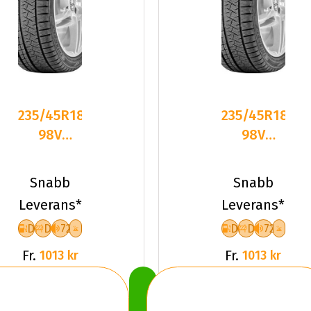
235/45R18
235/45R18
98V
98V
Triangle
Triangle
PL02 XL
PL02 XL
Snabb
Snabb
Friktion
Friktion
Leverans*
Leverans*
2024
2024
D
D
72
D
D
72
Fr.
Fr.
1013 kr
1013 kr