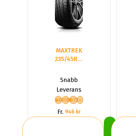
MAXTREK
235/45R18
98H TREK
M7 PLUS
Snabb
Leverans
C
D
72
Fr.
946 kr