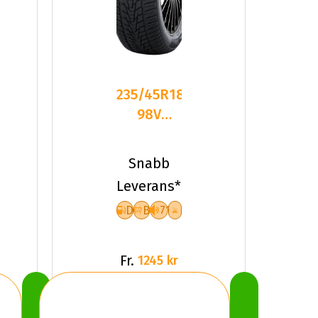
235/45R18
98V
Nankang
SV-4 XL
Snabb
Friktion
Leverans*
2024
D
B
71
Fr.
1245 kr