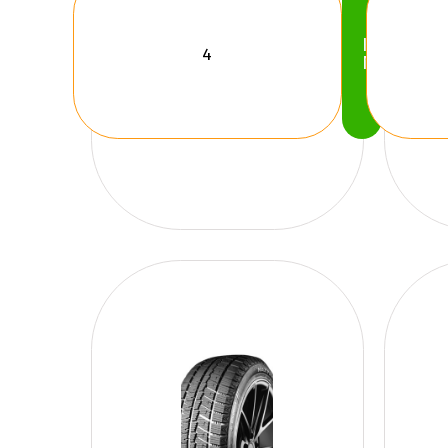
Köp
Nu