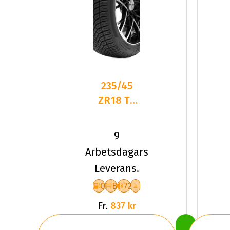
235/45
ZR18 TL
98Y
DELINTE
9
AW6 XL
Arbetsdagars
Leverans.
C
B
72
Fr.
837 kr