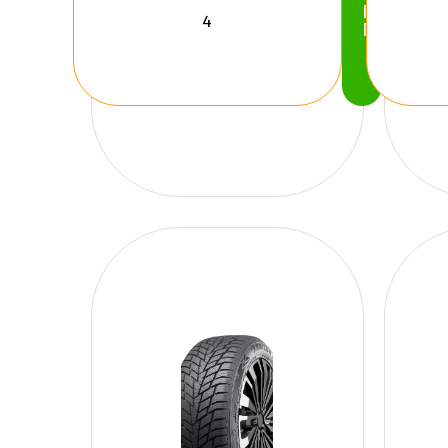
Köp
Nu