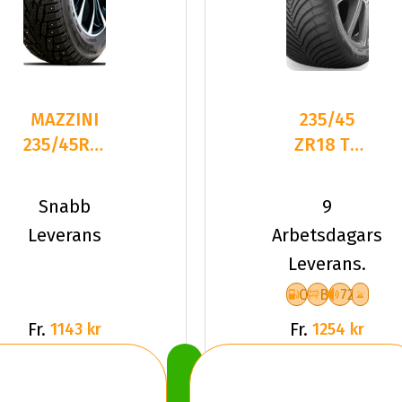
MAZZINI
235/45
235/45R18
ZR18 TL
98T ICE
98Y
LEOPARD
KUMHO
Snabb
9
STUDDED
SOLUS 4S
Leverans
Arbetsdagars
HA32 XL
Leverans.
C
B
72
Fr.
Fr.
1143 kr
1254 kr