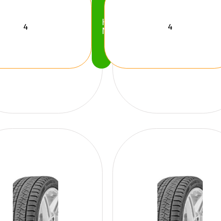
Köp
Nu