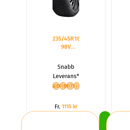
235/45R18
98V
Sailun ICE
BLAZER
Snabb
ALPINE
Leverans*
D
B
71
Fr.
1115 kr