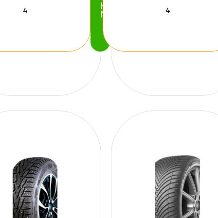
Köp
Nu