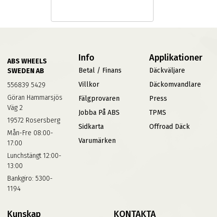
Info
Applikationer
ABS WHEELS
Betal / Finans
Däckväljare
SWEDEN AB
Villkor
Däckomvandlare
556839 5429
Göran Hammarsjös
Fälgprovaren
Press
Väg 2
Jobba På ABS
TPMS
19572 Rosersberg
Sidkarta
Offroad Däck
Mån-Fre 08:00-
Varumärken
17:00
Lunchstängt 12:00-
13:00
Bankgiro: 5300-
1194
Kunskap
KONTAKTA