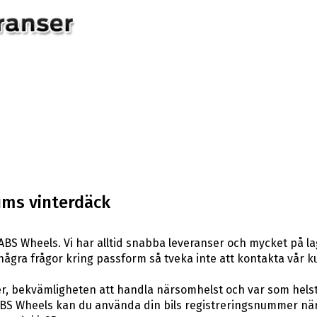
ums vinterdäck
ABS Wheels. Vi har alltid snabba leveranser och mycket på la
ar några frågor kring passform så tveka inte att kontakta vår k
er, bekvämligheten att handla närsomhelst och var som hels
S Wheels kan du använda din bils registreringsnummer när d