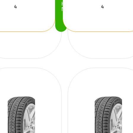
Köp
Nu