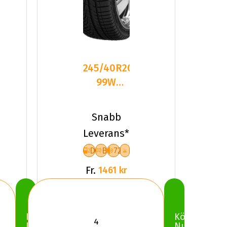
245/40R20
99W
Sailun ICE
BLAZER
Snabb
Alpine
Leverans*
D
B
72
Fr.
1461 kr
Köp
Köp
Nu
Nu