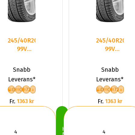
245/40R20
245/40R20
99V
99V
Triangle
Triangle
PL02 XL
PL02 XL
Snabb
Snabb
Friktion
Friktion
Leverans*
Leverans*
2025
2025
D
C
72
D
C
72
Fr.
Fr.
1363 kr
1363 kr
Köp
Nu