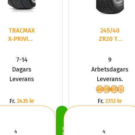
TRACMAX
245/40
X-PRIVILO
ZR20 TL
S330
99Y HA
245/40R20
H750
7-14
9
99 V XL
KINERGY
Dagars
Arbetsdagars
4S2 XL
Leverans
Leverans.
C
B
72
Fr.
Fr.
2435 kr
2312 kr
Köp
Nu