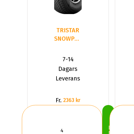
TRISTAR
SNOWPOWER
UHP
245/40R20
7-14
99 V XL
Dagars
Leverans
Fr.
2363 kr
Köp
Nu