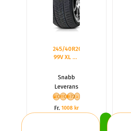
245/40R20
99V XL FR
TRACMAX
S330
Snabb
CCB72
Leverans
C
C
72
Fr.
1008 kr