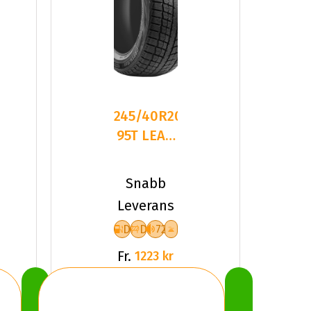
245/40R20
95T LEAO
WINTER
DEFENDER
Snabb
ICE
Leverans
D
D
72
Fr.
1223 kr