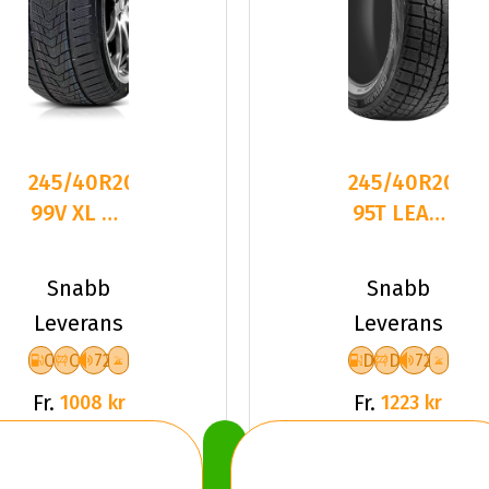
245/40R20
245/40R20
99V XL FR
95T LEAO
TRACMAX
WINTER
S330
DEFENDER
Snabb
Snabb
CCB72
ICE
Leverans
Leverans
C
C
72
D
D
72
Fr.
Fr.
1008 kr
1223 kr