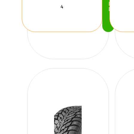
Köp
Nu