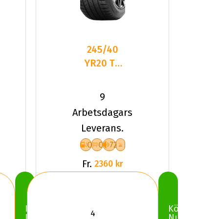
245/40
YR20 TL
99Y VR
QUATRAC
9
PRO+ XL
Arbetsdagars
Leverans.
C
C
72
Fr.
2360 kr
Köp
Köp
Nu
Nu