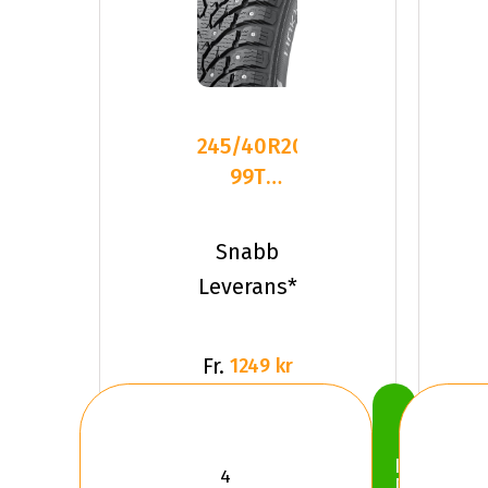
245/40R20
99T
Nokian
HKPL 9
Snabb
XL
Leverans*
Dubbat
2020
Fr.
1249 kr
Köp
Nu