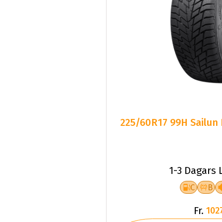
225/60R17 99H Sailun
1-3 Dagars 
C
B
Fr.
102