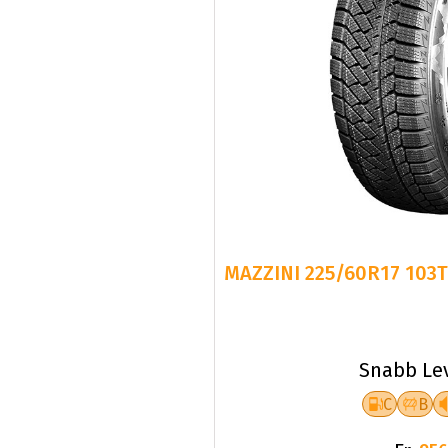
MAZZINI 225/60R17 103
Snabb Le
C
B