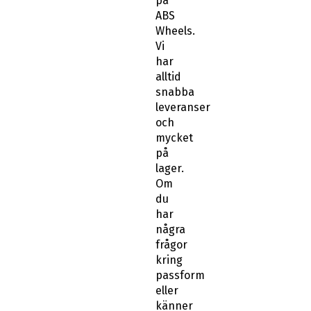
på
ABS
Wheels.
Vi
har
alltid
snabba
leveranser
och
mycket
på
lager.
Om
du
har
några
frågor
kring
passform
eller
känner