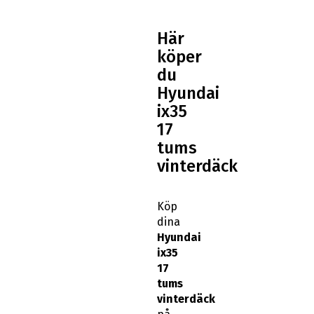
Här
köper
du
Hyundai
ix35
17
tums
vinterdäck
Köp
dina
Hyundai
ix35
17
tums
vinterdäck