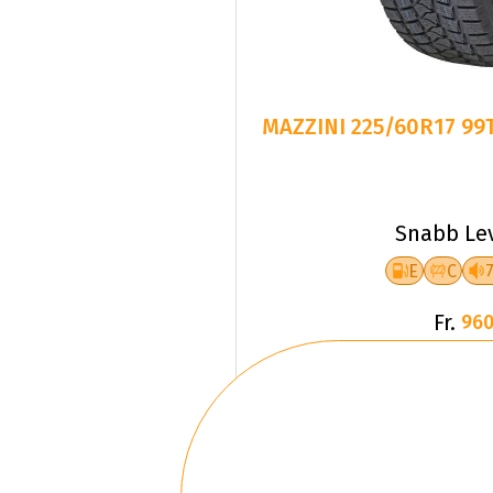
MAZZI
Snabb Le
E
C
Fr.
960