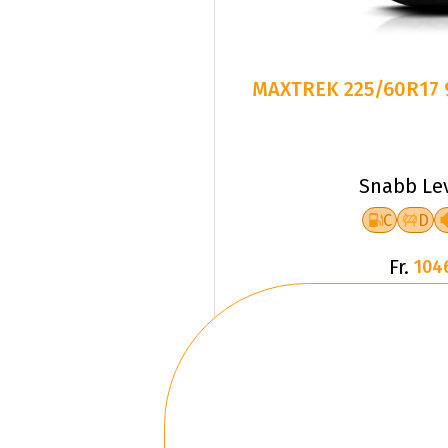
MAXTREK 225/60R17 
Snabb Le
C
D
Fr.
104