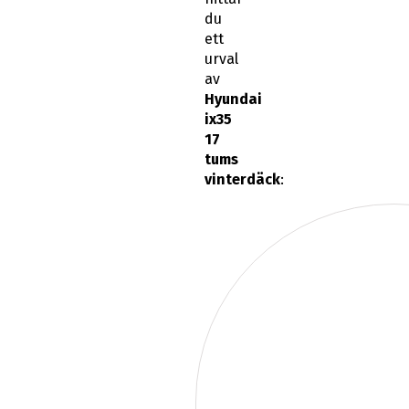
du
ett
urval
av
Hyundai
ix35
17
tums
vinterdäck
: