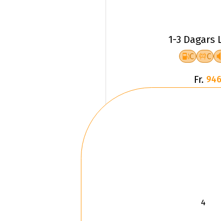
1-3 Dagars 
C
C
Fr.
946