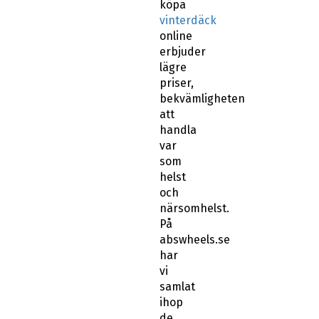
köpa
vinterdäck
online
erbjuder
lägre
priser,
bekvämligheten
att
handla
var
som
helst
och
närsomhelst.
På
abswheels.se
har
vi
samlat
ihop
de