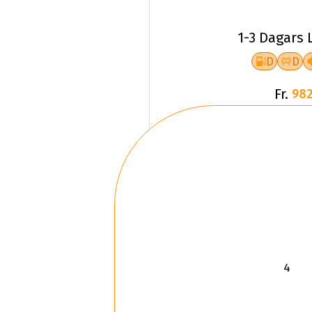
1-3 Dagars 
D
D
Fr.
982