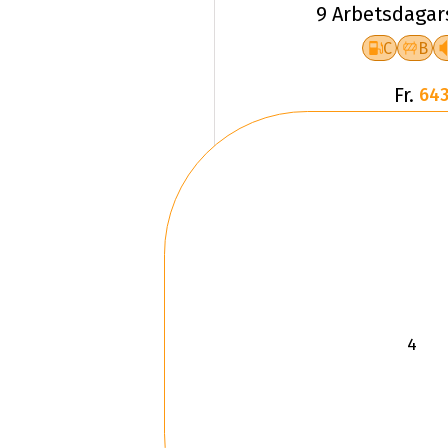
9 Arbetsdagar
C
B
Fr.
643