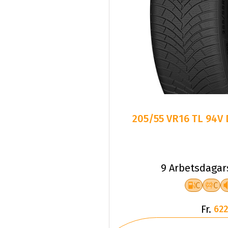
205/55 VR16 TL 94V
9 Arbetsdagar
C
C
Fr.
622