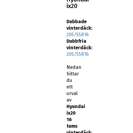
ix20
Dubbade
vinterdäck:
205/55R16
Dubbfria
vinterdäck:
205/55R16
Nedan
hittar
du
ett
urval
av
Hyundai
ix20
16
tums
vinterdäck
: