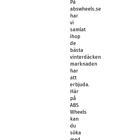
På
abswheels.se
har
vi
samlat
ihop
de
bästa
vinterdäcken
marknaden
har
att
erbjuda.
Här
på
ABS
Wheels
kan
du
söka
med