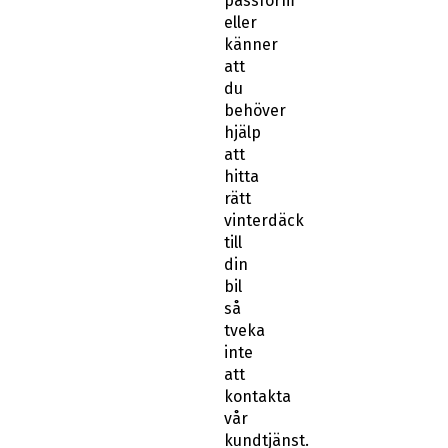
passform
eller
känner
att
du
behöver
hjälp
att
hitta
rätt
vinterdäck
till
din
bil
så
tveka
inte
att
kontakta
vår
kundtjänst.