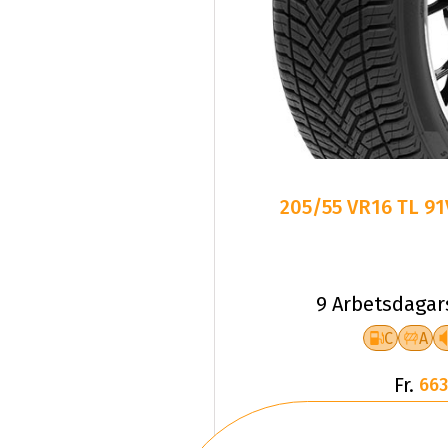
205/55 VR16 TL 9
9 Arbetsdagar
C
A
Fr.
663