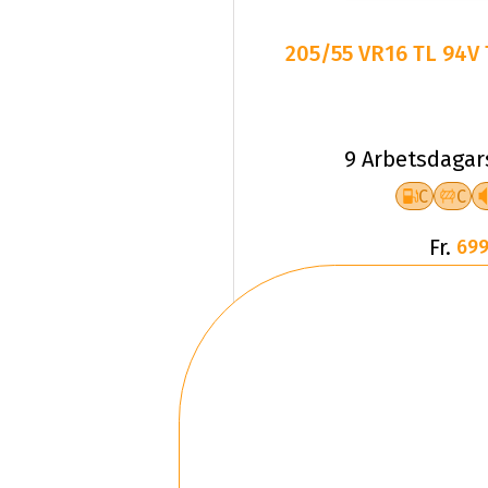
205/55 VR16 TL 94V
9 Arbetsdagar
C
C
Fr.
699