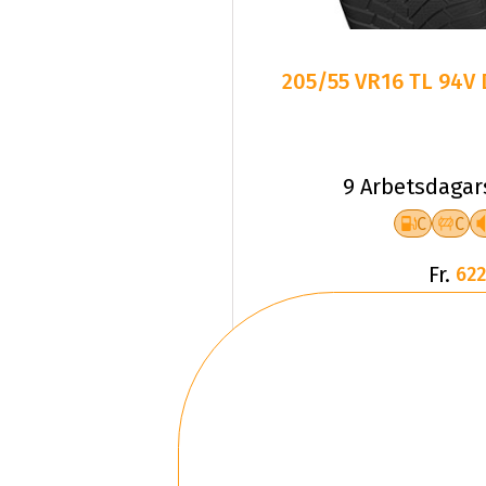
205/55 VR16 TL 94V
9 Arbetsdagar
C
C
Fr.
622