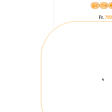
C
A
Fr.
702