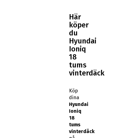
Här
köper
du
Hyundai
Ioniq
18
tums
vinterdäck
Köp
dina
Hyundai
Ioniq
18
tums
vinterdäck