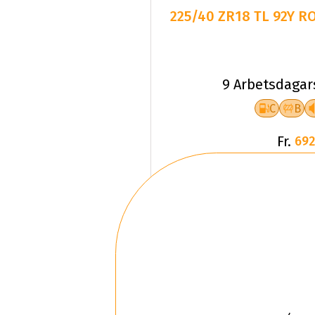
225/40 ZR18 TL 92Y 
9 Arbetsdagar
C
B
Fr.
692