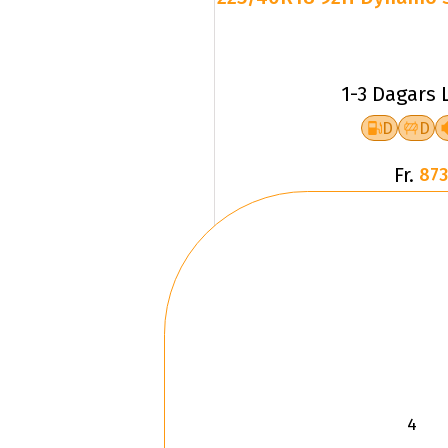
1-3 Dagars 
D
D
Fr.
873