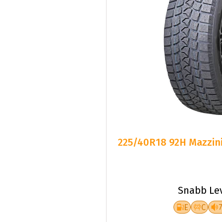
225/40R18 92H Mazzini
Snabb Le
E
C