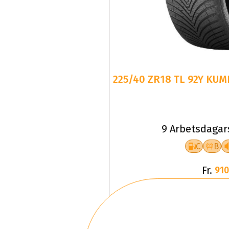
225/40 ZR18 TL 92Y KUM
9 Arbetsdagar
C
B
Fr.
910