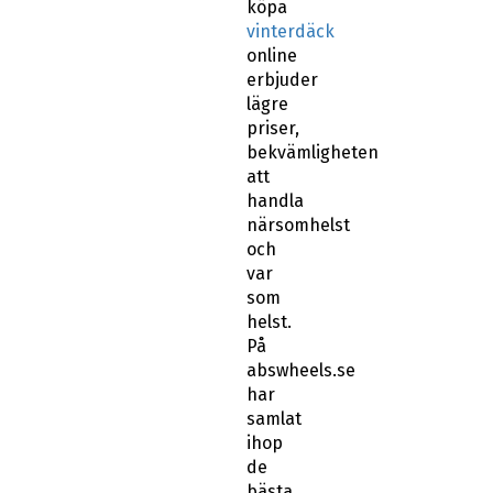
köpa
vinterdäck
online
erbjuder
lägre
priser,
bekvämligheten
att
handla
närsomhelst
och
var
som
helst.
På
abswheels.se
har
samlat
ihop
de
bästa