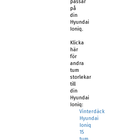
passar
på
din
Hyundai
Ioniq.
Klicka
här
för
andra
tum
storlekar
till
din
Hyundai
Ioniq:
Vinterdäck
Hyundai
Ioniq
15
tum