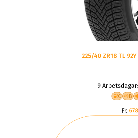
225/40 ZR18 TL 92Y
9 Arbetsdagar
C
B
Fr.
678