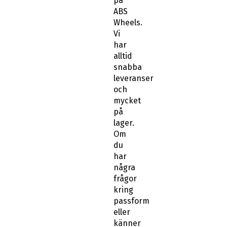
på
ABS
Wheels.
Vi
har
alltid
snabba
leveranser
och
mycket
på
lager.
Om
du
har
några
frågor
kring
passform
eller
känner