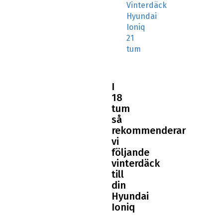
Vinterdäck
Hyundai
Ioniq
21
tum
I
18
tum
så
rekommenderar
vi
följande
vinterdäck
till
din
Hyundai
Ioniq