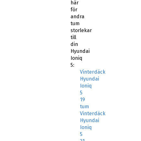
här
för
andra
tum
storlekar
till
din
Hyundai
Ioniq
5:
Vinterdäck
Hyundai
Ioniq
5
19
tum
Vinterdäck
Hyundai
Ioniq
5