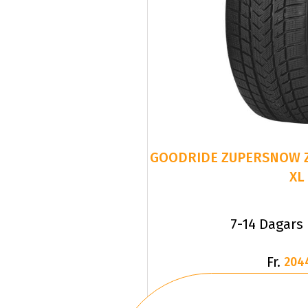
GOODRIDE ZUPERSNOW Z-
XL
7-14 Dagars
Fr.
204