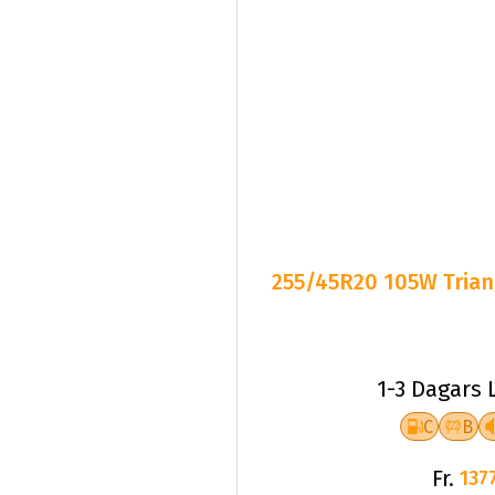
255/45R20 105W Triang
1-3 Dagars 
C
B
Fr.
1377