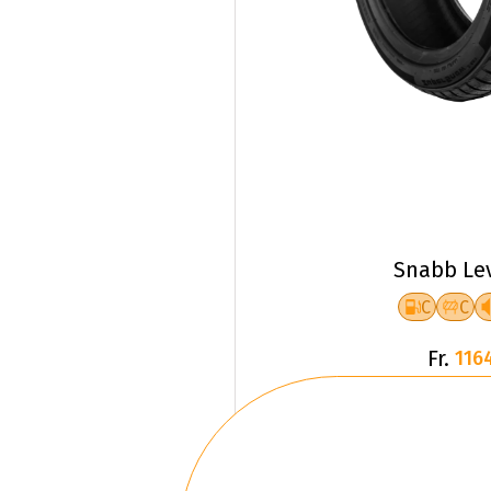
Snabb Le
C
C
Fr.
116