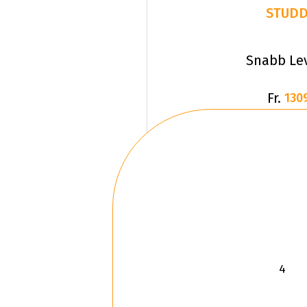
STUD
Snabb Le
Fr.
130