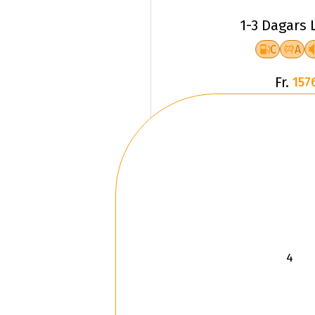
1-3 Dagars 
C
A
Fr.
157