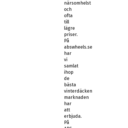
närsomhelst
och
ofta
till
lägre
priser.
På
abswheels.se
har
vi
samlat
ihop
de
bästa
vinterdäcken
marknaden
har
att
erbjuda.
På