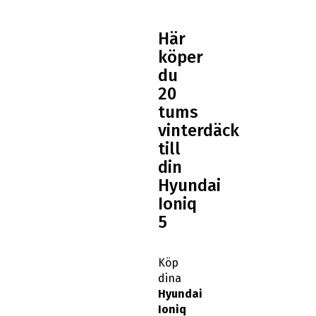
Här
köper
du
20
tums
vinterdäck
till
din
Hyundai
Ioniq
5
Köp
dina
Hyundai
Ioniq