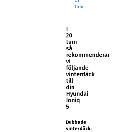
21
tum
I
20
tum
så
rekommenderar
vi
följande
vinterdäck
till
din
Hyundai
Ioniq
5
Dubbade
vinterdäck: