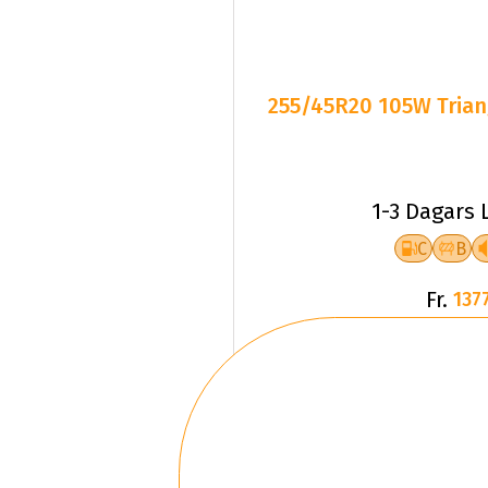
255/45R20 105W Triang
1-3 Dagars 
C
B
Fr.
1377