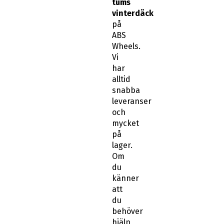
tums
vinterdäck
på
ABS
Wheels.
Vi
har
alltid
snabba
leveranser
och
mycket
på
lager.
Om
du
känner
att
du
behöver
hjälp