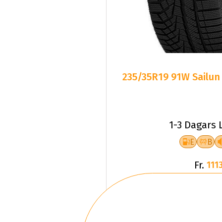
235/35R19 91W Sailun
1-3 Dagars 
E
B
Fr.
1113