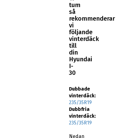
tum
så
rekommenderar
vi
följande
vinterdäck
till
din
Hyundai
I-
30
Dubbade
vinterdäck:
235/35R19
Dubbfria
vinterdäck:
235/35R19
Nedan