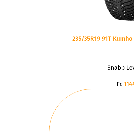
235/35R19 91T Kumho W
Snabb Le
Fr.
114