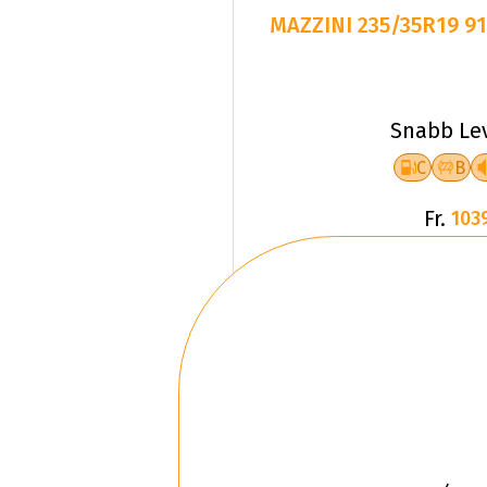
MAZZINI 235/35R19 9
Snabb Le
C
B
Fr.
103