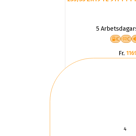
5 Arbetsdagar
C
C
Fr.
116