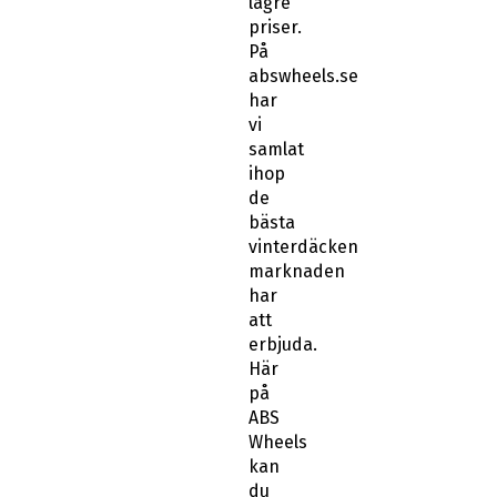
lägre
priser.
På
abswheels.se
har
vi
samlat
ihop
de
bästa
vinterdäcken
marknaden
har
att
erbjuda.
Här
på
ABS
Wheels
kan
du