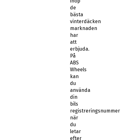
ihop
de
bästa
vinterdäcken
marknaden
har
att
erbjuda.
På
ABS
Wheels
kan
du
använda
din
bils
registreringsnummer
när
du
letar
efter