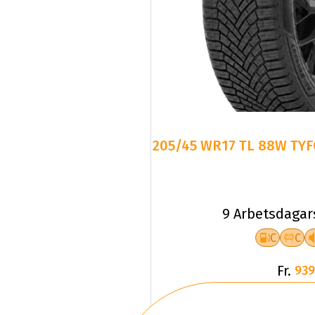
205/45 WR17 TL 88W TYF
9 Arbetsdagar
C
C
Fr.
939