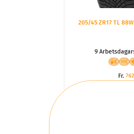
205/45 ZR17 TL 88W
9 Arbetsdagar
C
C
Fr.
762