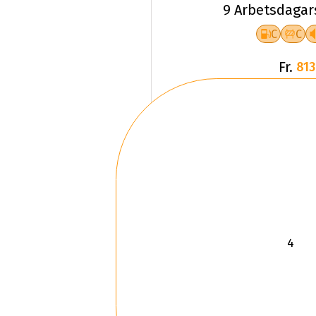
9 Arbetsdagar
C
C
Fr.
813