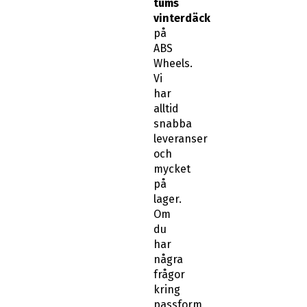
tums
vinterdäck
på
ABS
Wheels.
Vi
har
alltid
snabba
leveranser
och
mycket
på
lager.
Om
du
har
några
frågor
kring
passform