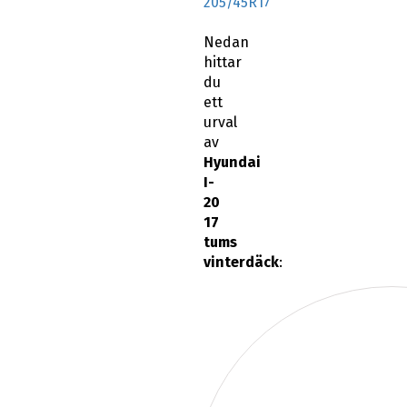
205/45R17
Nedan
hittar
du
ett
urval
av
Hyundai
I-
20
17
tums
vinterdäck
: