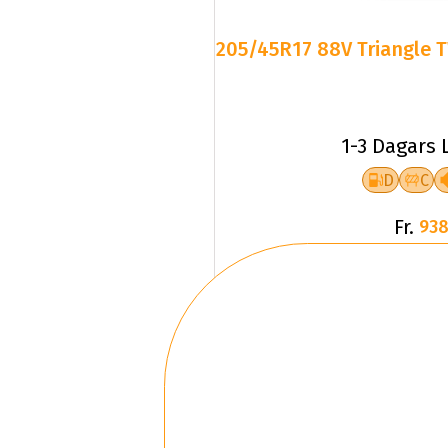
205/45R17 88V Triangle T
1-3 Dagars 
D
C
Fr.
938