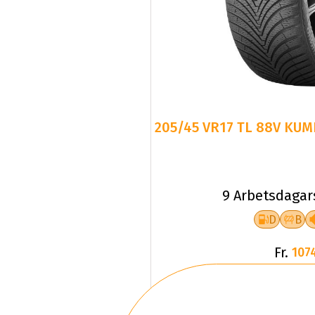
205/45 VR17 TL 88V KUM
9 Arbetsdagar
D
B
Fr.
107