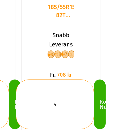
185/55R15
82T
Mazzini
Snowleopard
Snabb
2 Friktion
Leverans
C
B
71
Fr.
708 kr
Köp
Köp
Nu
Nu