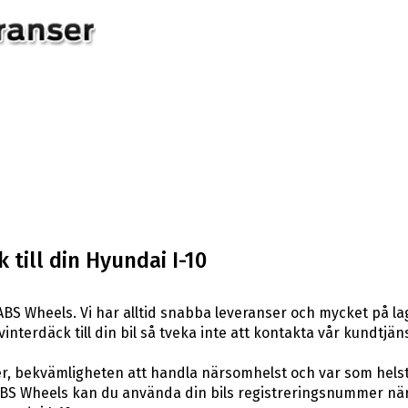
till din Hyundai I-10
BS Wheels. Vi har alltid snabba leveranser och mycket på l
vinterdäck till din bil så tveka inte att kontakta vår kundtjäns
er, bekvämligheten att handla närsomhelst och var som hels
S Wheels kan du använda din bils registreringsnummer när d