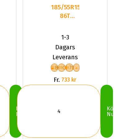
185/55R15
86T
Dynamo
SNOW-H
1-3
MSL01 XL
Dagars
Fr
Leverans
B
C
70
Fr.
733 kr
Köp
Köp
Nu
Nu