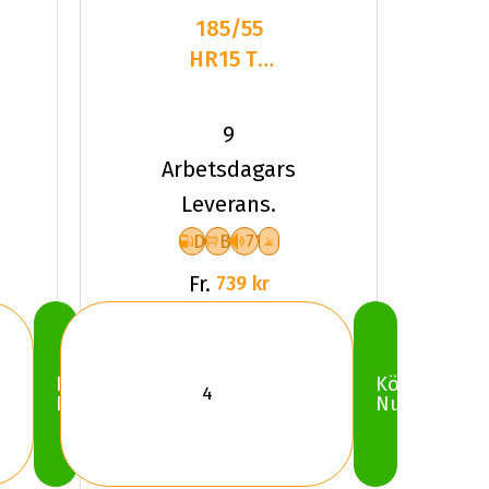
185/55
HR15 TL
82H
LANDSAIL
9
WINTER
Arbetsdagars
LANDER
Leverans.
D
B
71
Fr.
739 kr
Köp
Köp
Nu
Nu