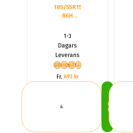
185/55R15
86H
Triangle
TW401
1-3
Friktion
Dagars
2026
Leverans
E
C
71
Fr.
693 kr
Köp
Nu