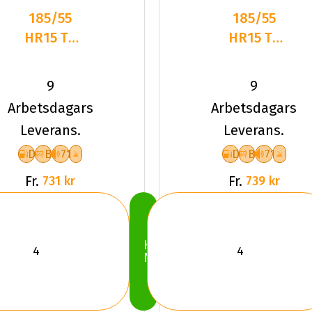
185/55
185/55
HR15 TL
HR15 TL
82H TYF
82H
ALLSEASON
LANDSAIL
9
9
6
WINTER
Arbetsdagars
Arbetsdagars
LANDER
Leverans.
Leverans.
D
B
71
D
B
71
Fr.
Fr.
731 kr
739 kr
Köp
Nu