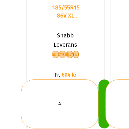
185/55R15
86V XL
GOODRIDE
SW608
Snabb
DCB71 P
Leverans
D
C
71
Fr.
604 kr
Köp
Nu