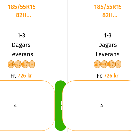
185/55R15
185/55R15
82H
82H
Sailun ICE
Sailun ICE
BLAZER
BLAZER
1-3
1-3
Alpine+
Alpine+
Dagars
Dagars
Leverans
Leverans
E
C
71
E
C
71
Fr.
Fr.
726 kr
726 kr
Köp
Nu