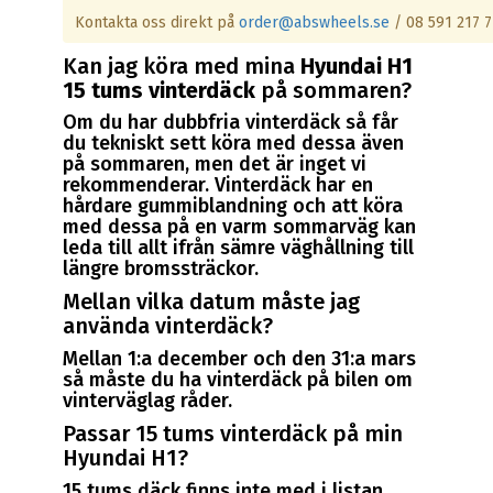
Kontakta oss direkt på
order@abswheels.se
/ 08 591 217 7
Kan jag köra med mina
Hyundai H1
15 tums vinterdäck
på sommaren?
Om du har dubbfria vinterdäck så får
du tekniskt sett köra med dessa även
på sommaren, men det är inget vi
rekommenderar. Vinterdäck har en
hårdare gummiblandning och att köra
med dessa på en varm sommarväg kan
leda till allt ifrån sämre väghållning till
längre bromssträckor.
Mellan vilka datum måste jag
använda vinterdäck?
Mellan 1:a december och den 31:a mars
så måste du ha vinterdäck på bilen om
vinterväglag råder.
Passar 15 tums vinterdäck på min
Hyundai H1?
15 tums däck finns inte med i listan