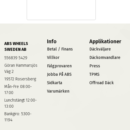
Info
Applikationer
ABS WHEELS
Betal / Finans
Däckväljare
SWEDEN AB
Villkor
Däckomvandlare
556839 5429
Göran Hammarsjös
Fälgprovaren
Press
Väg 2
Jobba På ABS
TPMS
19572 Rosersberg
Sidkarta
Offroad Däck
Mån-Fre 08:00-
Varumärken
17:00
Lunchstängt 12:00-
13:00
Bankgiro: 5300-
1194