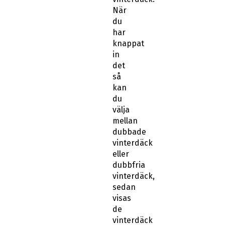
När
du
har
knappat
in
det
så
kan
du
välja
mellan
dubbade
vinterdäck
eller
dubbfria
vinterdäck,
sedan
visas
de
vinterdäck