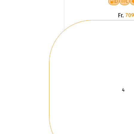
D
C
Fr.
709