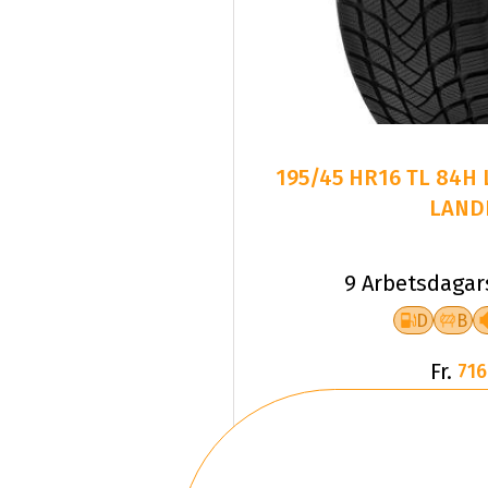
195/45 HR16 TL 84H
LAND
9 Arbetsdagar
D
B
Fr.
716