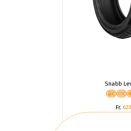
Snabb Le
C
C
Fr.
623