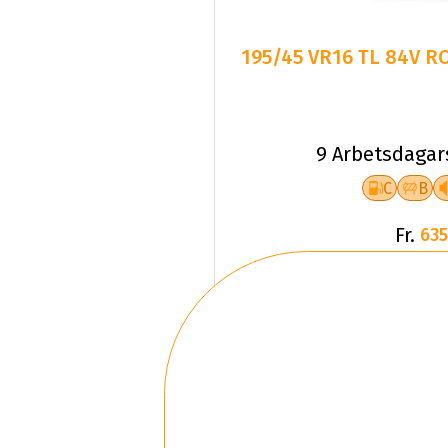
195/45 VR16 TL 84V 
9 Arbetsdagar
C
B
Fr.
635