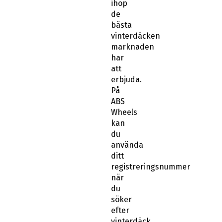
ihop
de
bästa
vinterdäcken
marknaden
har
att
erbjuda.
På
ABS
Wheels
kan
du
använda
ditt
registreringsnummer
när
du
söker
efter
vinterdäck.