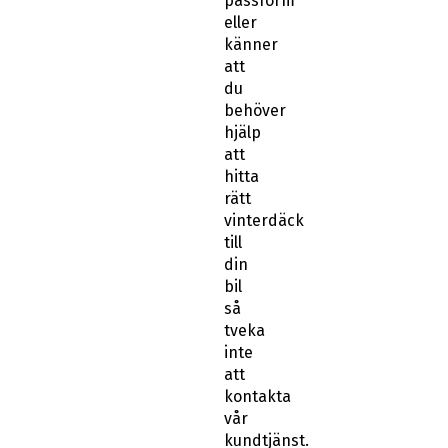
passform
eller
känner
att
du
behöver
hjälp
att
hitta
rätt
vinterdäck
till
din
bil
så
tveka
inte
att
kontakta
vår
kundtjänst.