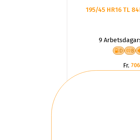
195/45 HR16 TL 8
9 Arbetsdagar
D
B
Fr.
706