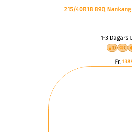
215/40R18 89Q Nankang W
1-3 Dagars 
D
C
Fr.
138