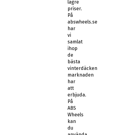
lägre
priser.
På
abswheels.se
har
vi
samlat
ihop
de
bästa
vinterdäcken
marknaden
har
att
erbjuda.
På
ABS
Wheels
kan
du
använda