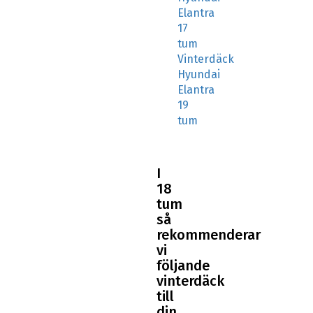
Elantra
17
tum
Vinterdäck
Hyundai
Elantra
19
tum
I
18
tum
så
rekommenderar
vi
följande
vinterdäck
till
din