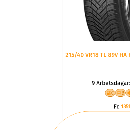
215/40 VR18 TL 89V HA 
9 Arbetsdagar
C
B
Fr.
1351