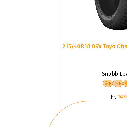
215/40R18 89V Toyo Obse
Snabb Le
E
B
Fr.
143