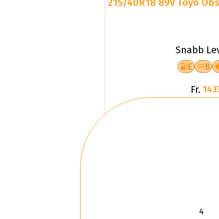
215/40R18 89V Toyo Obse
Snabb Le
E
B
Fr.
143