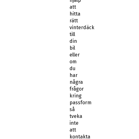
hjälp
att
hitta
rätt
vinterdäck
till
din
bil
eller
om
du
har
några
frågor
kring
passform
så
tveka
inte
att
kontakta