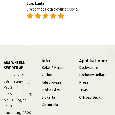
Lars Lantz
Bra services och trevlig personal.
Info
Applikationer
ABS WHEELS
Betal / Finans
Däckväljare
SWEDEN AB
Villkor
Däckomvandlare
556839 5429
Göran Hammarsjös
Fälgprovaren
Press
Väg 2
Jobba På ABS
TPMS
19572 Rosersberg
Sidkarta
Offroad Däck
Mån-Fre 08:00-
Varumärken
17:00
Lunchstängt 12:00-