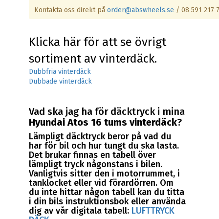
Kontakta oss direkt på
order@abswheels.se
/ 08 591 217 
Klicka här för att se övrigt
sortiment av vinterdäck.
Dubbfria vinterdäck
Dubbade vinterdäck
Vad ska jag ha för däcktryck i mina
Hyundai Atos 16 tums vinterdäck
?
Lämpligt däcktryck beror på vad du
har för bil och hur tungt du ska lasta.
Det brukar finnas en tabell över
lämpligt tryck någonstans i bilen.
Vanligtvis sitter den i motorrummet, i
tanklocket eller vid förardörren. Om
du inte hittar någon tabell kan du titta
i din bils instruktionsbok eller använda
dig av vår digitala tabell:
LUFTTRYCK