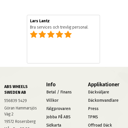
Lars Lantz
Bra services och trevlig personal.
Info
Applikationer
ABS WHEELS
Betal / Finans
Däckväljare
SWEDEN AB
Villkor
Däckomvandlare
556839 5429
Göran Hammarsjös
Fälgprovaren
Press
Väg 2
Jobba På ABS
TPMS
19572 Rosersberg
Sidkarta
Offroad Däck