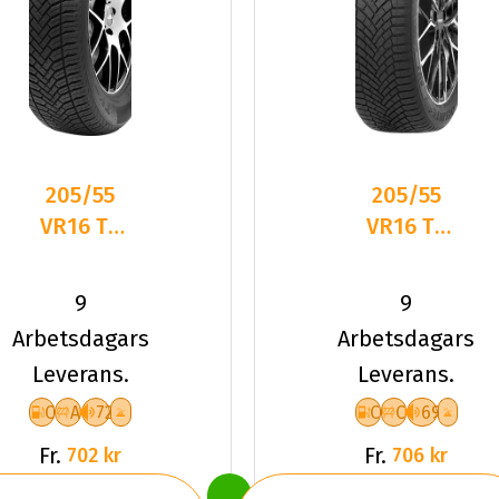
205/55
205/55
VR16 TL
VR16 TL
91V TYF
94V
ALLSEASON
DELINTE
9
9
6
AW7 XL
Arbetsdagars
Arbetsdagars
Leverans.
Leverans.
C
A
72
C
C
69
Fr.
Fr.
702 kr
706 kr