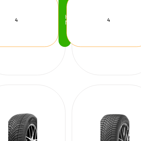
Köp
Nu