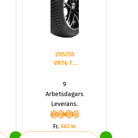
205/55
VR16 TL
91V
DELINTE
9
AW6
Arbetsdagars
Leverans.
C
A
72
Fr.
663 kr