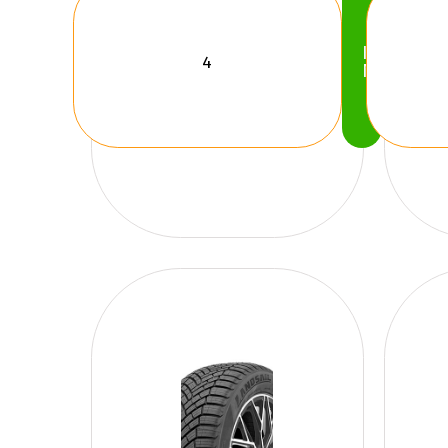
Köp
Nu