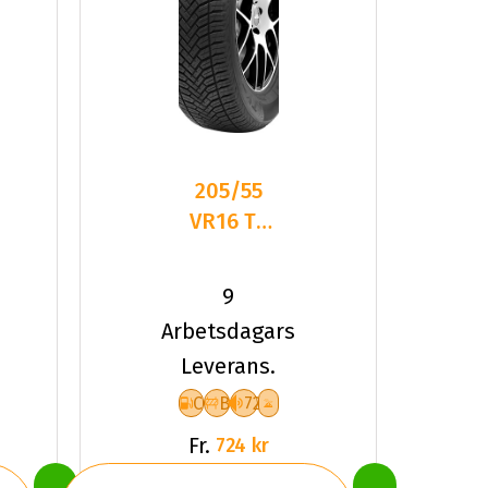
205/55
VR16 TL
94V TYF
ALLSEASON
9
6 XL
Arbetsdagars
Leverans.
C
B
72
Fr.
724 kr