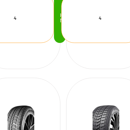
Köp
Nu