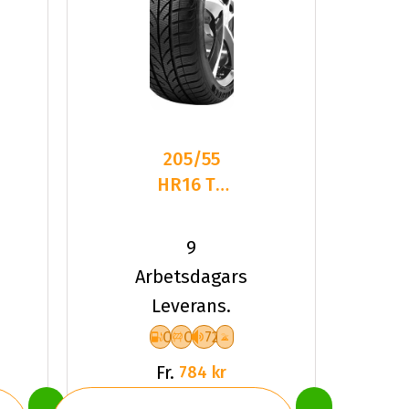
205/55
HR16 TL
91H TYF
4-
9
SEASON
Arbetsdagars
Leverans.
C
C
72
Fr.
784 kr