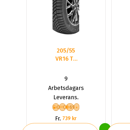
205/55
VR16 TL
94V
LANDSAIL
9
4-
Arbetsdagars
SEASONS
Leverans.
3 XL
C
C
69
Fr.
739 kr