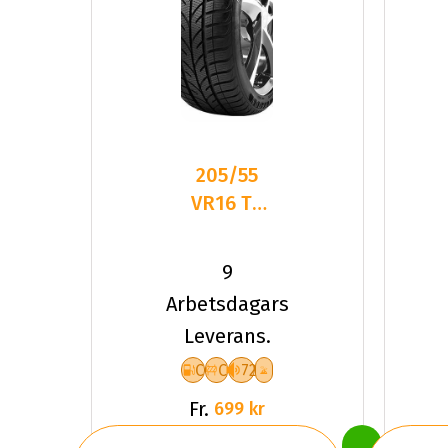
205/55
VR16 TL
94V TYF
4-
9
SEASON
Arbetsdagars
XL
Leverans.
C
C
72
Fr.
699 kr