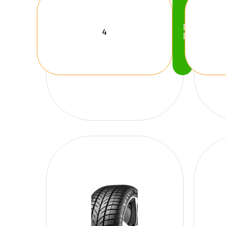
Köp
Nu