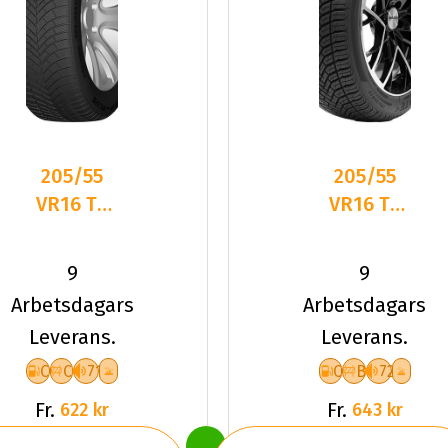
205/55
205/55
VR16 TL
VR16 TL
94V DC
94V
DASP-
DELINTE
9
9
PLUS XL
AW6 XL
Arbetsdagars
Arbetsdagars
Leverans.
Leverans.
C
C
71
C
B
72
Fr.
Fr.
622 kr
643 kr