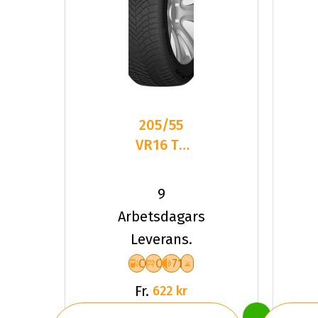
205/55
VR16 TL
94V DC
DASP-
9
PLUS XL
Arbetsdagars
Leverans.
C
C
71
Fr.
622 kr