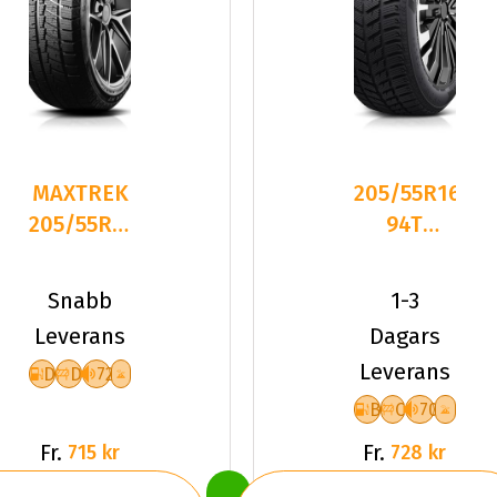
MAXTREK
205/55R16
205/55R16
94T
91H TREK
Dynamo
M7 PLUS
SNOW-H
Snabb
1-3
MSL01 XL
Leverans
Dagars
Fr
Leverans
D
D
72
B
C
70
Fr.
Fr.
715 kr
728 kr