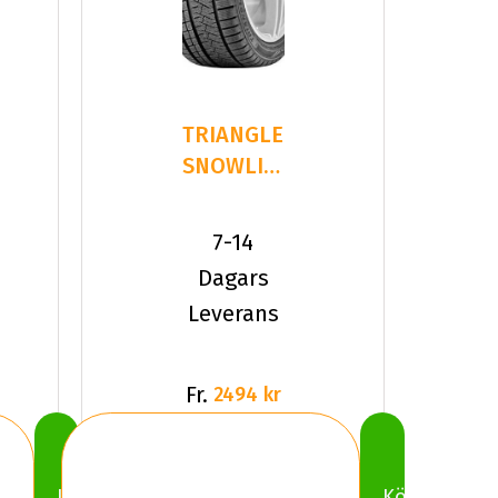
TRIANGLE
SNOWLINK
PL02
245/35R20
7-14
95 W XL
Dagars
Leverans
Fr.
2494 kr
Köp
Köp