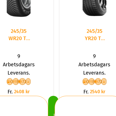
245/35
245/35
WR20 TL
YR20 TL
95W GY
95Y VR
VEC
QUATRAC
9
9
4SEASONS
PRO+ XL
Arbetsdagars
Arbetsdagars
G3 XL FP
Leverans.
Leverans.
C
B
72
C
B
72
Fr.
Fr.
2408 kr
2540 kr
Köp