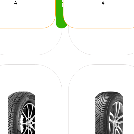
Köp
Nu