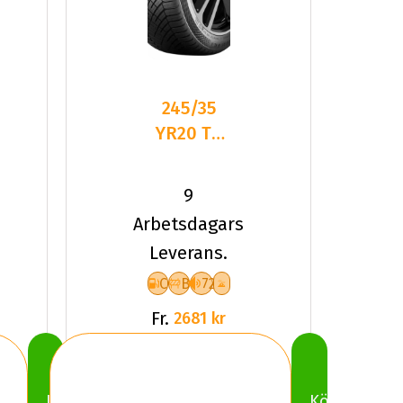
245/35
YR20 TL
95Y CO
ALL SEAS
9
CONT 2
Arbetsdagars
XL FR
Leverans.
C
B
72
Fr.
2681 kr
Köp
Köp