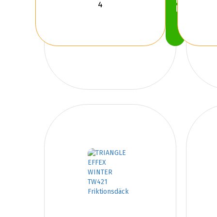
Köp
Nu