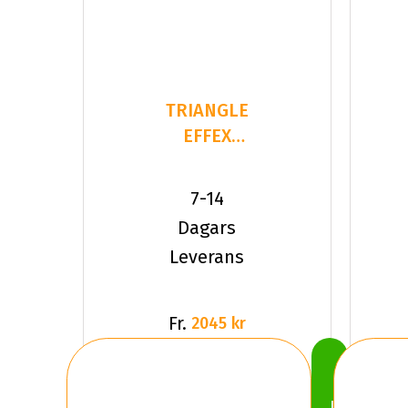
TRIANGLE
EFFEX
WINTER
TW421
7-14
245/35R20
Dagars
9
Leverans
Fr.
2045 kr
Köp