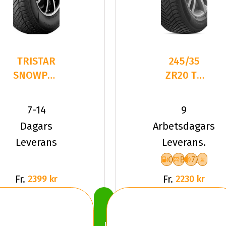
TRISTAR
245/35
SNOWPOWER
ZR20 TL
UHP
95Y HA
245/35R20
H750
7-14
9
95 V XL
KINERGY
Dagars
Arbetsdagars
4S2 XL
Leverans
Leverans.
C
B
72
Fr.
Fr.
2399 kr
2230 kr
Köp