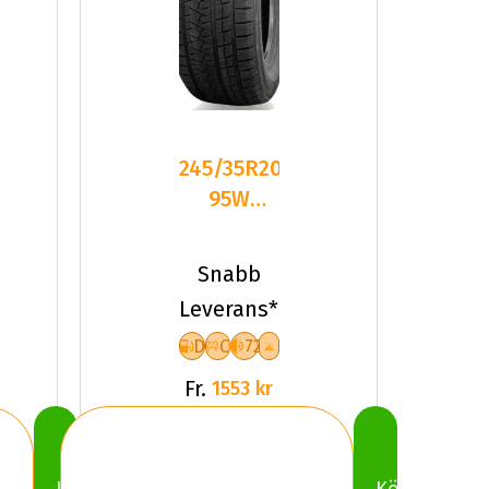
245/35R20
95W
Triangle
PL02 XL
Snabb
Friktion
Leverans*
2023
D
C
72
Fr.
1553 kr