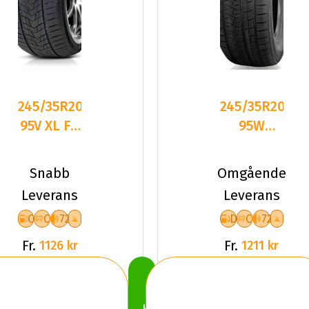
245/35R20
245/35R20
95V XL FR
95W
TRACMAX
Triangle
S330
PL02 XL
Snabb
Omgående
CCB72
Friktion
Leverans
Leverans
PCRWL
2026
C
C
72
D
C
72
Fr.
Fr.
1126 kr
1211 kr