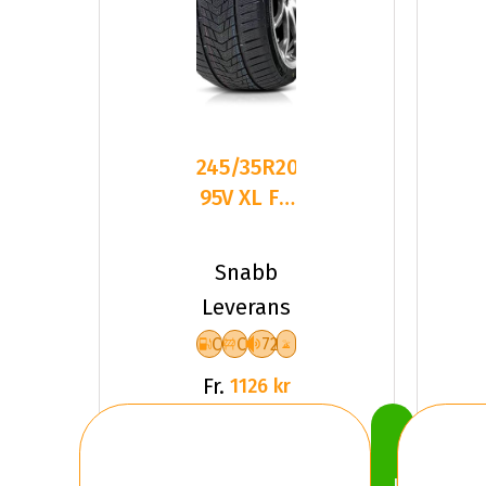
245/35R20
95V XL FR
TRACMAX
S330
Snabb
CCB72
Leverans
PCRWL
C
C
72
Fr.
1126 kr