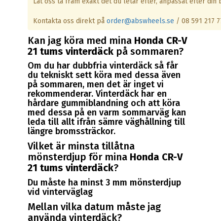
Låt oss ta fram exakt det du letar efter, anpassat efter din b
Kontakta oss direkt på
order@abswheels.se
/ 08 591 217 7
Kan jag köra med mina
Honda CR-V
21 tums vinterdäck
på sommaren?
Om du har dubbfria vinterdäck så får
du tekniskt sett köra med dessa även
på sommaren, men det är inget vi
rekommenderar. Vinterdäck har en
hårdare gummiblandning och att köra
med dessa på en varm sommarväg kan
leda till allt ifrån sämre väghållning till
längre bromssträckor.
Vilket är minsta tillåtna
mönsterdjup för mina
Honda CR-V
21 tums vinterdäck
?
Du måste ha minst 3 mm mönsterdjup
vid vinterväglag
Mellan vilka datum måste jag
använda vinterdäck?