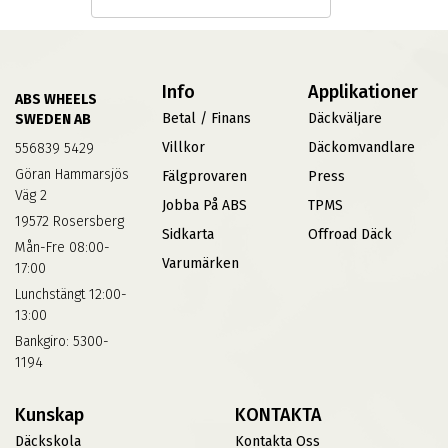
Info
Applikationer
ABS WHEELS
Betal / Finans
Däckväljare
SWEDEN AB
Villkor
Däckomvandlare
556839 5429
Göran Hammarsjös
Fälgprovaren
Press
Väg 2
Jobba På ABS
TPMS
19572 Rosersberg
Sidkarta
Offroad Däck
Mån-Fre 08:00-
Varumärken
17:00
Lunchstängt 12:00-
13:00
Bankgiro: 5300-
1194
Kunskap
KONTAKTA
Däckskola
Kontakta Oss