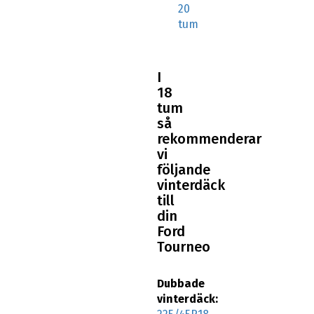
tum
I
18
tum
så
rekommenderar
vi
följande
vinterdäck
till
din
Ford
Tourneo
Dubbade
vinterdäck:
225/45R18
Dubbfria