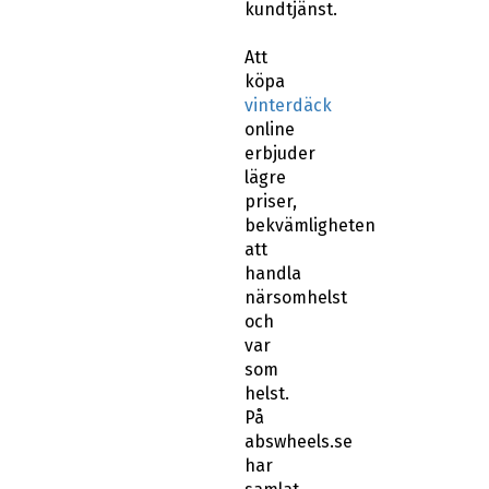
Att
köpa
vinterdäck
online
erbjuder
lägre
priser,
bekvämligheten
att
handla
närsomhelst
och
var
som
helst.
På
abswheels.se
har
samlat
ihop