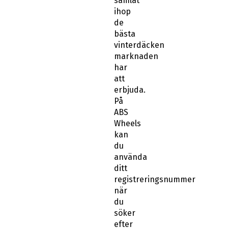
de
bästa
vinterdäcken
marknaden
har
att
erbjuda.
På
ABS
Wheels
kan
du
använda
ditt
registreringsnummer
när
du
söker
efter
vinterdäck.