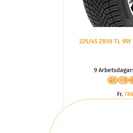
225/45 ZR18 TL 95Y
9 Arbetsdagar
C
B
Fr.
786