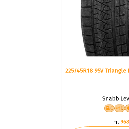
225/45R18 95V Triangle 
Snabb Lev
C
D
Fr.
968