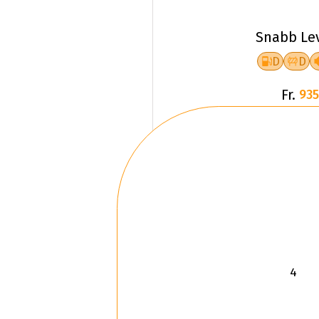
Snabb Le
D
D
Fr.
935