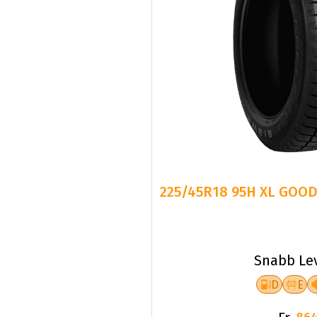
225/45R18 95H XL GOOD
Snabb Le
D
E
Fr.
864