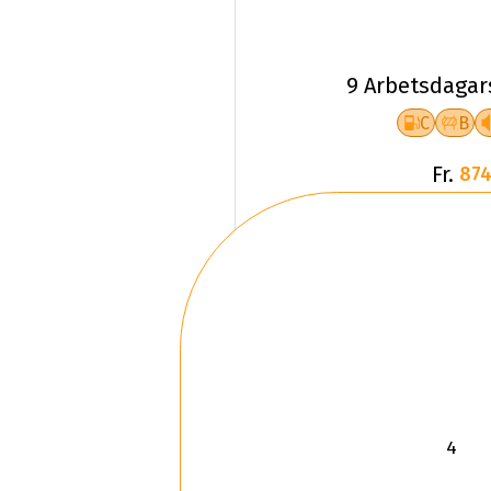
9 Arbetsdagar
C
B
Fr.
874