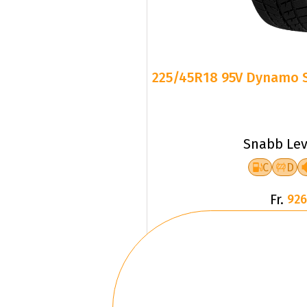
225/45R18 95V Dynamo 
Snabb Lev
C
D
Fr.
926