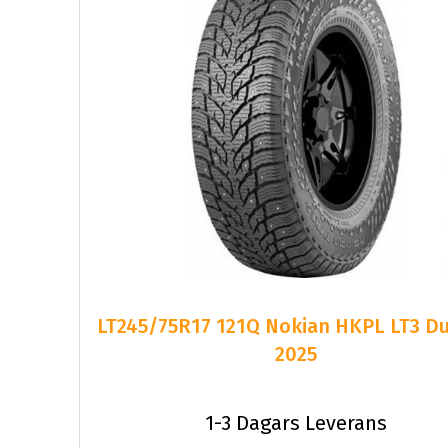
LT245/75R17 121Q Nokian HKPL LT3 D
2025
1-3 Dagars Leverans