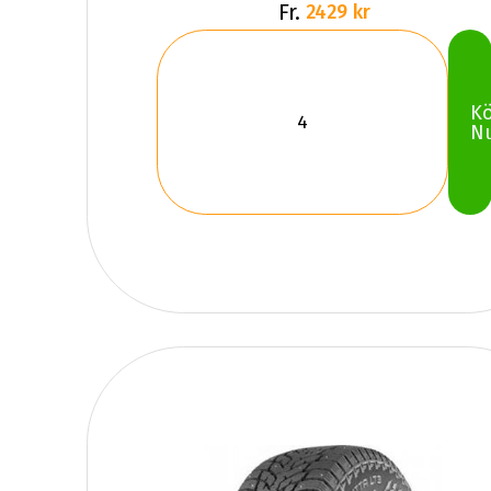
Fr.
2429 kr
K
N