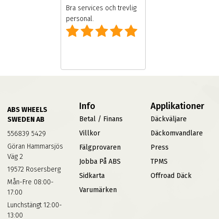
onal och
Bra services och trevlig
personal.
Info
Applikationer
ABS WHEELS
Betal / Finans
Däckväljare
SWEDEN AB
Villkor
Däckomvandlare
556839 5429
Göran Hammarsjös
Fälgprovaren
Press
Väg 2
Jobba På ABS
TPMS
19572 Rosersberg
Sidkarta
Offroad Däck
Mån-Fre 08:00-
Varumärken
17:00
Lunchstängt 12:00-
13:00