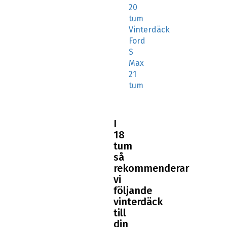
20
tum
Vinterdäck
Ford
S
Max
21
tum
I
18
tum
så
rekommenderar
vi
följande
vinterdäck
till
din