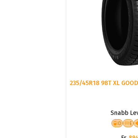
235/45R18 98T XL GOOD
Snabb Le
D
E
Fr.
894