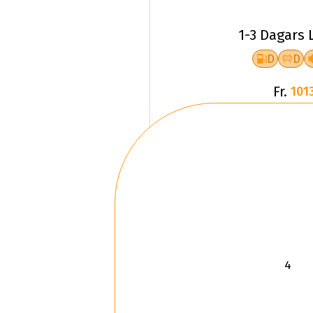
1-3 Dagars 
D
D
Fr.
1013