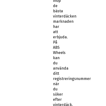
ihop
de
bästa
vinterdäcken
marknaden
har
att
erbjuda.
På
ABS
Wheels
kan
du
använda
ditt
registreringsnummer
när
du
söker
efter
vinterdäck.