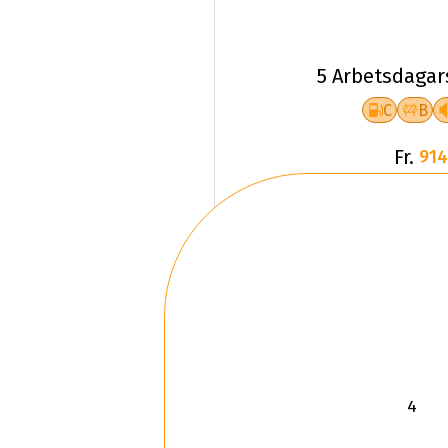
5 Arbetsdagar
C
B
Fr.
914