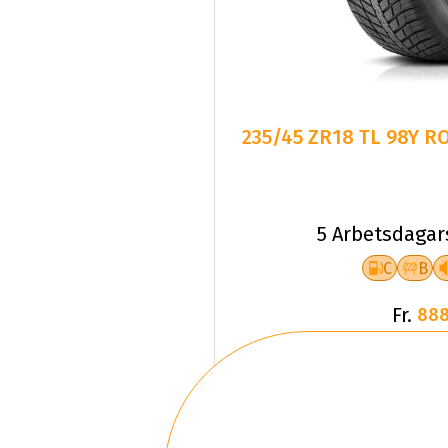
235/45 ZR18 TL 98Y 
5 Arbetsdagar
C
B
Fr.
888