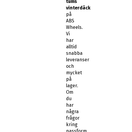
tums
vinterdäck
på
ABS
Wheels.
Vi
har
alltid
snabba
leveranser
och
mycket
på
lager.
Om
du
har
några
frågor
kring
passform