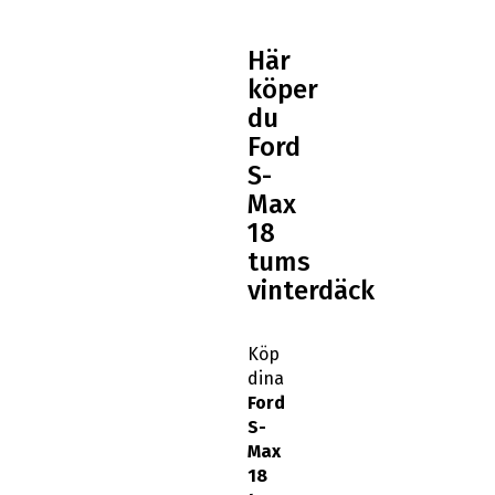
Här
köper
du
Ford
S-
Max
18
tums
vinterdäck
Köp
dina
Ford
S-
Max
18