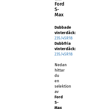
Ford
S-
Max
Dubbade
vinterdäck:
235/45R18
Dubbfria
vinterdäck:
235/45R18
Nedan
hittar
du
en
selektion
av
Ford
S-
Max