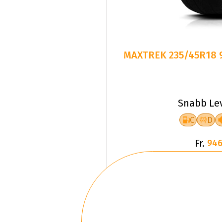
MAXTREK 235/45R18 
Snabb Le
C
D
Fr.
946