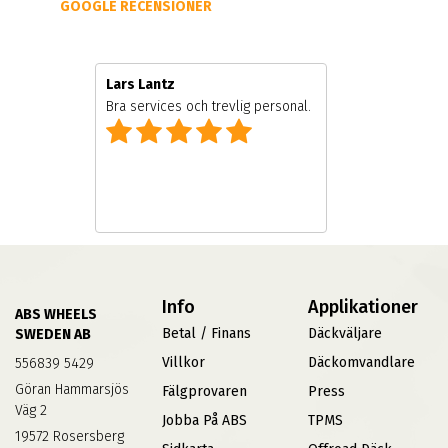
GOOGLE RECENSIONER
Lars Lantz
e
Bra services och trevlig personal.
Info
Applikationer
ABS WHEELS
Betal / Finans
Däckväljare
SWEDEN AB
Villkor
Däckomvandlare
556839 5429
Göran Hammarsjös
Fälgprovaren
Press
Väg 2
Jobba På ABS
TPMS
19572 Rosersberg