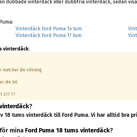
lan dubbade vinterdäck eller dubbfria vinterdäck, sedan vis
 Puma:
Vinterdäck Ford Puma 14 tum
Vin
Vinterdäck Ford Puma 17 tum
Vin
s vinterdäck
:
om matchar din sökning
r din bil.
1 217 77
vinterdäck
?
v 18 tums vinterdäck till Ford Puma. Vi har alltid bra
 för mina
Ford Puma 18 tums vinterdäck
?