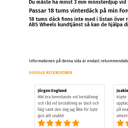
Du måste ha minst 3 mm mönsterdjup vid 
Passar 18 tums vinterdäck på min Fo
18 tums däck finns inte med i listan över
ABS Wheels kundtjänst så kan de hjälpa dig
Informationen på denna sida är endast rekommendation
GOOGLE RECENSIONER
Jörgen Englund
Joaki
gsäsongen.
Mkt bra bemötande vid beställning
Köpte 
ning men
och råd vid beställning av däck och
upptäc
 väldigt
fälg samt den dag jag åkte för byte
på ena
g som alla
gick allt snabbt.
wheels