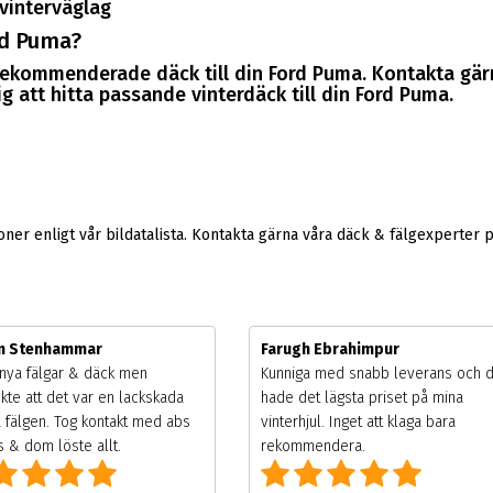
vinterväglag
rd Puma?
 rekommenderade däck till din Ford Puma. Kontakta gä
 att hitta passande vinterdäck till din Ford Puma.
er enligt vår bildatalista. Kontakta gärna våra däck & fälgexperter 
m Stenhammar
Farugh Ebrahimpur
nya fälgar & däck men
Kunniga med snabb leverans och 
kte att det var en lackskada
hade det lägsta priset på mina
 fälgen. Tog kontakt med abs
vinterhjul. Inget att klaga bara
 & dom löste allt.
rekommendera.