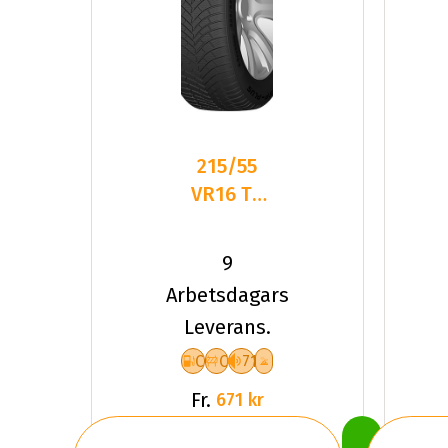
215/55
VR16 TL
97V DC
DASP-
9
PLUS XL
Arbetsdagars
Leverans.
C
C
71
Fr.
671 kr