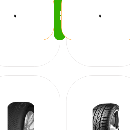
Köp
Nu