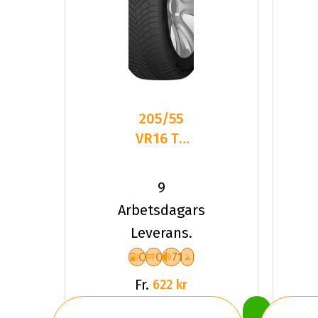
205/55
VR16 TL
94V DC
DASP-
9
PLUS XL
Arbetsdagars
Leverans.
C
C
71
Fr.
622 kr