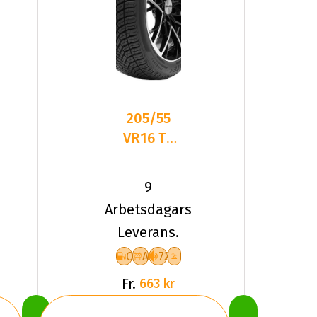
205/55
VR16 TL
91V
DELINTE
9
AW6
Arbetsdagars
Leverans.
C
A
72
Fr.
663 kr