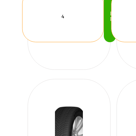
Köp
Nu