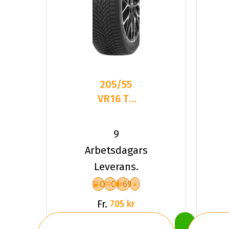
205/55
VR16 TL
94V
DELINTE
9
AW7 XL
Arbetsdagars
Leverans.
C
C
69
Fr.
705 kr