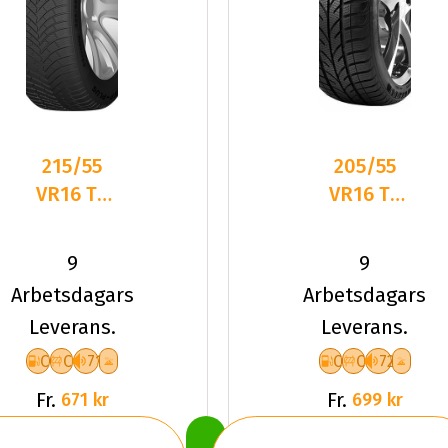
215/55
205/55
VR16 TL
VR16 TL
97V DC
94V TYF
DASP-
4-
9
9
PLUS XL
SEASON
Arbetsdagars
Arbetsdagars
XL
Leverans.
Leverans.
C
C
71
C
C
72
Fr.
Fr.
671 kr
699 kr