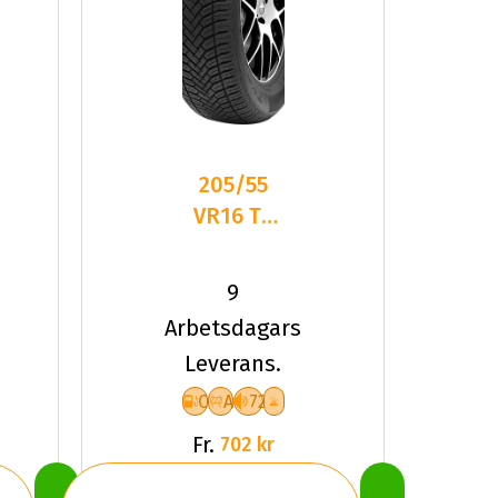
205/55
VR16 TL
91V TYF
ALLSEASON
9
6
Arbetsdagars
Leverans.
C
A
72
Fr.
702 kr