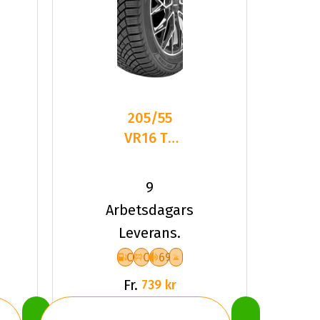
205/55
VR16 TL
94V
LANDSAIL
9
4-
Arbetsdagars
SEASONS
Leverans.
3 XL
C
C
69
Fr.
739 kr