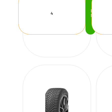
Köp
Nu