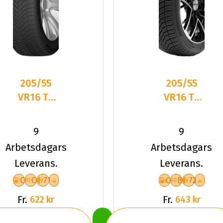
205/55
205/55
VR16 TL
VR16 TL
94V DC
94V
DASP-
DELINTE
9
9
PLUS XL
AW6 XL
Arbetsdagars
Arbetsdagars
Leverans.
Leverans.
C
C
71
C
B
72
Fr.
Fr.
622 kr
643 kr