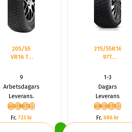
205/55
215/55R16
VR16 TL
97T
94V TYF
Dynamo
ALLSEASON
SNOW-H
9
1-3
6 XL
MSL01 XL
Arbetsdagars
Dagars
Fr
Leverans.
Leverans
C
B
72
B
C
70
Fr.
Fr.
723 kr
686 kr