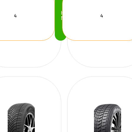
Köp
Nu