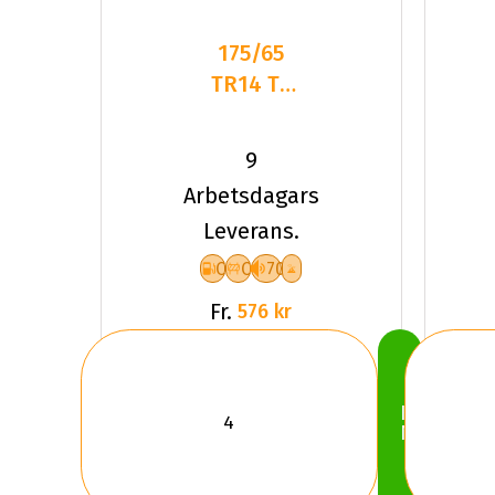
175/65
TR14 TL
82T DC
DASP-
9
PLUS
Arbetsdagars
Leverans.
C
C
70
Fr.
576 kr
Köp
Nu