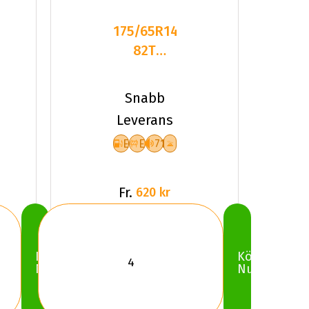
175/65R14
82T
GOODRIDE
SW618
Snabb
EEB71
Leverans
PCRW
E
E
71
Fr.
620 kr
Köp
Köp
Nu
Nu