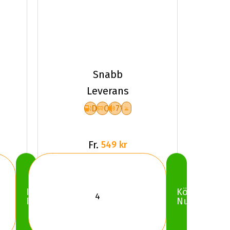
Snabb
Leverans
D
C
71
Fr.
549 kr
Köp
Köp
Nu
Nu