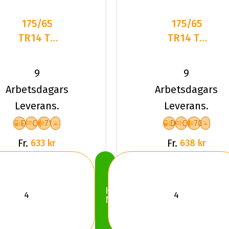
175/65
175/65
TR14 TL
TR14 TL
82T TYF
82T
4-
LANDSAIL
9
9
SEASON
4-
Arbetsdagars
Arbetsdagars
SEASONS
Leverans.
Leverans.
3
E
C
71
D
C
70
Fr.
Fr.
633 kr
638 kr
Köp
Nu