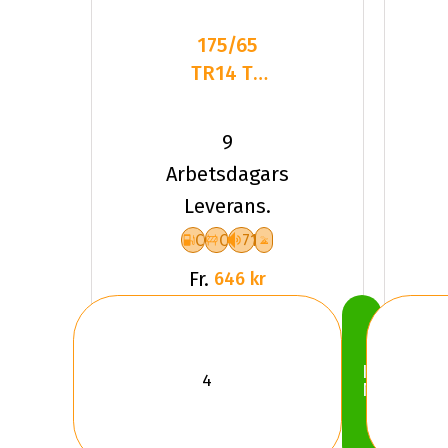
175/65
TR14 TL
82T
LANDSAIL
9
W.LANDER
Arbetsdagars
NORDIC
Leverans.
C
C
71
Fr.
646 kr
Köp
Nu