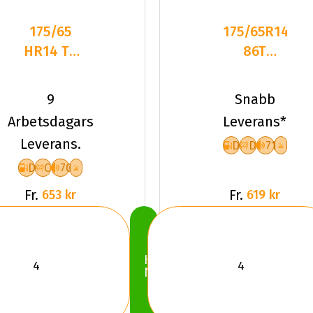
175/65
175/65R14
HR14 TL
86T
86H
Triangle
LANDSAIL
Snow
9
Snabb
4-
Lion
Arbetsdagars
Leverans*
SEASONS
TR777
Leverans.
D
D
71
3 XL
D
C
70
Fr.
Fr.
653 kr
619 kr
Köp
Nu