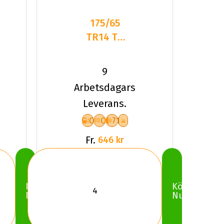
175/65
TR14 TL
82T
LANDSAIL
9
W.LANDER
Arbetsdagars
NORDIC
Leverans.
C
C
71
Fr.
646 kr
Köp
Köp
Nu
Nu