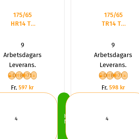
175/65
175/65
HR14 TL
TR14 TL
86H
82T
ROADHOG
ROADHOG
9
9
RGAS02
RGAS02
Arbetsdagars
Arbetsdagars
XL
Leverans.
Leverans.
D
B
71
D
B
71
Fr.
Fr.
597 kr
598 kr
Köp
Nu