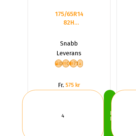
175/65R14
82H
GOODRIDE
SW608
Snabb
DCB71
Leverans
PCRW
D
C
71
Fr.
575 kr
Köp
Nu