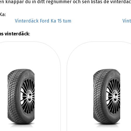
en knappar du in ditt regnummer och sen listas de vinterdäc
Ka:
Vinterdäck Ford Ka 15 tum
Vin
ms vinterdäck
: