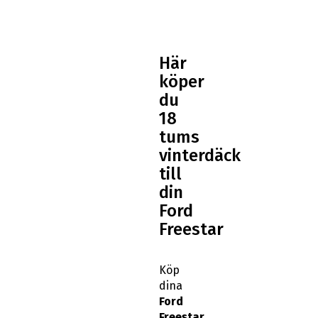
Här
köper
du
18
tums
vinterdäck
till
din
Ford
Freestar
Köp
dina
Ford
Freestar
18