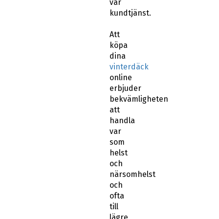
Att
köpa
dina
vinterdäck
online
erbjuder
bekvämligheten
att
handla
var
som
helst
och
närsomhelst
och
ofta
till
lägre
priser.