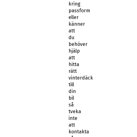
passform
eller
känner
att
du
behöver
hjälp
att
hitta
rätt
vinterdäck
till
din
bil
så
tveka
inte
att
kontakta
vår
kundtjänst.