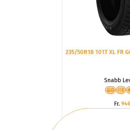
235/50R18 101T XL FR 
Snabb Le
D
E
Fr.
946