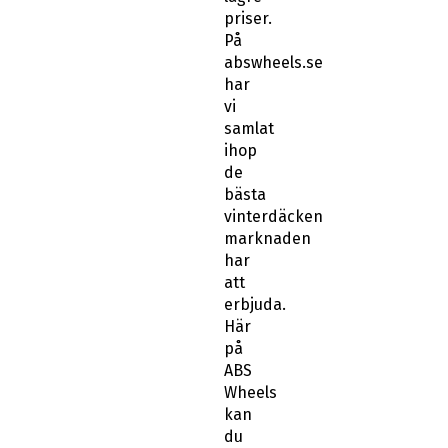
På
abswheels.se
har
vi
samlat
ihop
de
bästa
vinterdäcken
marknaden
har
att
erbjuda.
Här
på
ABS
Wheels
kan
du
söka
med