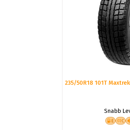
235/50R18 101T Maxtrek 
Snabb Le
E
C
Fr.
105