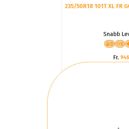
Snabb Le
D
E
Fr.
946