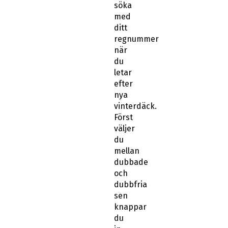
ditt
regnummer
när
du
letar
efter
nya
vinterdäck.
Först
väljer
du
mellan
dubbade
och
dubbfria
sen
knappar
du
in
ditt