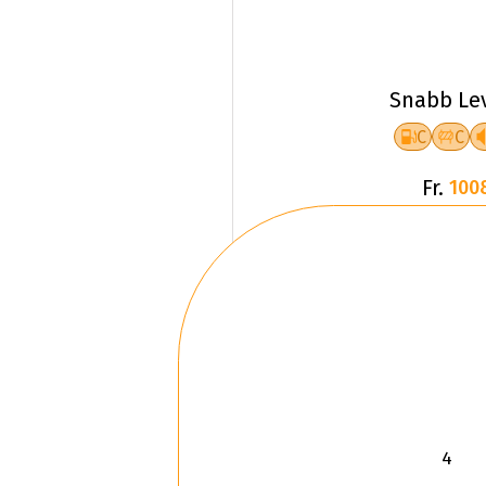
Snabb Le
C
C
Fr.
100