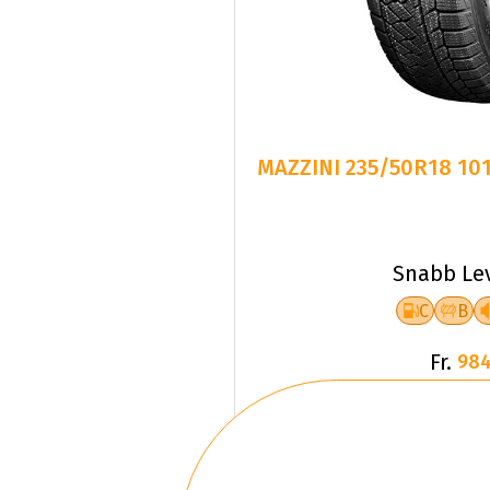
MAZZINI 235/50R18 10
Snabb Le
C
B
Fr.
984